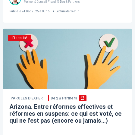
Partner & Conseil Fiscal @ Deg & Partners
Publié le
24 Dec 2025 à 05:15
Lecture de
14
min
Fiscalité
PAROLES D’EXPERT
Deg & Partners
Arizona. Entre réformes effectives et
réformes en suspens: ce qui est voté, ce
qui ne l’est pas (encore ou jamais…)