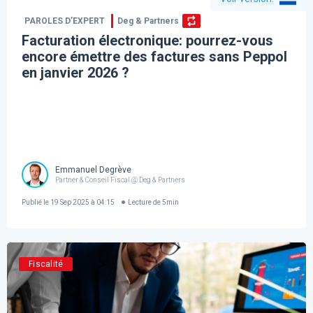
PAROLES D’EXPERT
Deg & Partners
Facturation électronique: pourrez-vous
encore émettre des factures sans Peppol
en janvier 2026 ?
Emmanuel Degrève
Partner & Conseil Fiscal @ Deg & Partners
Publié le
19 Sep 2025 à 04:15
Lecture de
5
min
Fiscalité