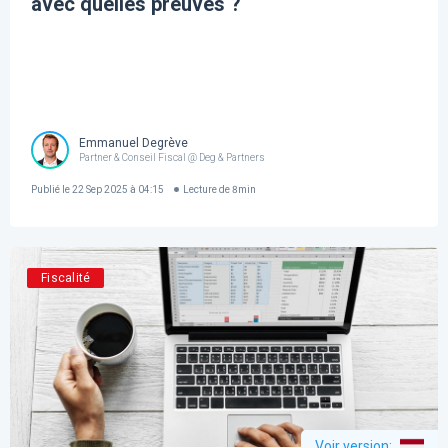
avec quelles preuves ?
Emmanuel Degrève
Partner & Conseil Fiscal @ Deg & Partners
Publié le
22 Sep 2025 à 04:15
Lecture de
8
min
Fiscalité
Voir version
: