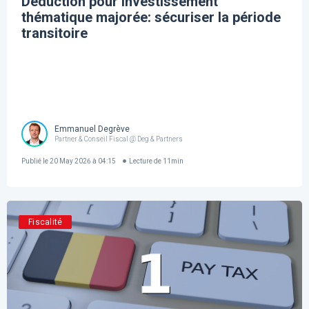
Déduction pour investissement
thématique majorée: sécuriser la période
transitoire
Emmanuel Degrève
Partner & Conseil Fiscal @ Deg & Partners
Publié le
20 May 2026 à 04:15
Lecture de
11
min
Fiscalité