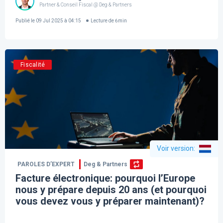
Partner & Conseil Fiscal @ Deg & Partners
Publié le
09 Jul 2025 à 04:15
Lecture de
6
min
Fiscalité
Voir version
:
PAROLES D’EXPERT
Deg & Partners
Facture électronique: pourquoi l’Europe
nous y prépare depuis 20 ans (et pourquoi
vous devez vous y préparer maintenant)?