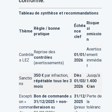
conforme.
Tableau de synthèse et recommandations
Risque
Échéa
Règle / bonne
si
Thème
nce
pratique
omissio
clef
n
Avertiss
Reprise des
Contrôle
01/01/
ement
contrôles
s LEZ
2026
immédia
(avertissements)
t
350 €
par infraction,
Dès
Jusqu’à
Sanctio
répétable tous les 3
01/03/
1.400
ns
mois
2026
€/an
Excepti
Bon de commande ≤
31/12/
Perte de
on «
31/12/2025
+
non-
2025
la
comman
livraison
au
(preuv
toléranc