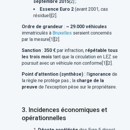
septembre 2015
[2] ;
Essence Euro 2
(avant 2001, cas
résiduel)[2].
Ordre de grandeur
:
~ 29.000 véhicules
immatriculés à
Bruxelles
seraient concernés
par la mesure[1][2].
Sanction
:
350 €
par infraction,
répétable tous
les trois mois
tant que la circulation en LEZ se
poursuit avec un véhicule non conforme[1][2].
Point d’attention (synthèse)
: l’
ignorance
de
la règle ne protège pas ; la
charge de la
preuve
de l’exception pèse sur le propriétaire.
3.
Incidences économiques et
opérationnelles
Décote accélérée
des Euro 5 diesel