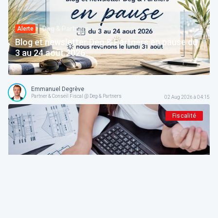
Deg & Partners
Alerte
Blog et newsletter Deg & Partners en pause du
3 au 24 août 2026
Emmanuel Degrève
Partner & Conseil Fiscal @ Deg & Partners
02 Aug 2026 à 04:15
Fiscalité
Deg & Partners
Paroles d’expert
L'amortissement en droit fiscal et comptable
belge: fondements, méthodes et guide pratique
pour indépendants et sociétés