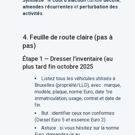
Synthèse
: le
coût d’inaction
cumule
décote
,
amendes récurrentes
et
perturbation des
activités
.
4.
Feuille de route claire (pas à
pas)
Étape 1 — Dresser l’inventaire (au
plus tard fin octobre 2025
Listez tous les véhicules utilisés à
Bruxelles (propriété/LLD), avec : marque,
modèle, plaque, norme Euro, date 1re
immatriculation, usage, contrat et date de
fin.
But : identifier ceux non conformes
(Diesel Euro 5 et essence Euro 2).
Astuce : si vous hésitez sur la norme
Euro, demandez-la au