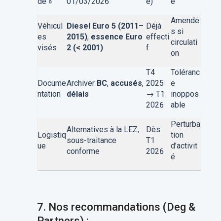
de »
01/03/2026
e)
e
Amende
Véhicul
Diesel Euro 5 (2011–
Déjà
s si
es
2015)
,
essence Euro
effecti
circulati
visés
2 (< 2001)
f
on
T4
Toléranc
Docume
Archiver
BC
,
accusés
,
2025
e
ntation
délais
→ T1
inoppos
2026
able
Perturba
Alternatives à la LEZ,
Dès
Logistiq
tion
sous-traitance
T1
ue
d’activit
conforme
2026
é
7.
Nos recommandations (Deg &
Partners) :