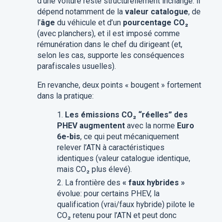
d’une voiture reste structurellement inchangé: il
dépend notamment de la
valeur catalogue
, de
l’
âge
du véhicule et d’un
pourcentage CO₂
(avec planchers), et il est imposé comme
rémunération dans le chef du dirigeant (et,
selon les cas, supporte les conséquences
parafiscales usuelles).
En revanche, deux points « bougent » fortement
dans la pratique:
Les émissions CO₂ “réelles” des
PHEV augmentent
avec la norme
Euro
6e-bis
, ce qui peut mécaniquement
relever l’ATN à caractéristiques
identiques (valeur catalogue identique,
mais CO₂ plus élevé).
La frontière des
« faux hybrides »
évolue: pour certains PHEV, la
qualification (vrai/faux hybride) pilote le
CO₂ retenu pour l’ATN et peut donc