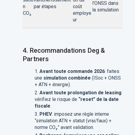
l’ONSS dans
n
par étapes
coût
la simulation
CO₂
employe
ur
4.
Recommandations Deg &
Partners
Avant toute commande 2026
: faites
une
simulation combinée
(ISoc + ONSS
+ ATN + énergie).
Avant toute prolongation de leasing
:
vérifiez le risque de
“reset” de la date
fiscale
.
PHEV
: imposez une règle interne
“simulation ATN + statut (vrai/faux) +
norme CO₂” avant validation.