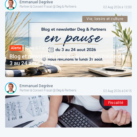
Emmanuel Degrève
Partner & Conseil Fiscal @ Deg & Partners
02 Aug 2026 à 12:00
Vie, loisirs et culture
Deg & Partners
Alerte
Blog et newsletter Deg & Partners en pause du
3 au 24 août 2026
Emmanuel Degrève
Partner & Conseil Fiscal @ Deg & Partners
02 Aug 2026 à 04:15
Fiscalité
Deg & Partners
Paroles d’expert