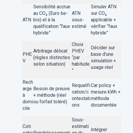
Sensibilité accrue
Simuler ATN
au CO₂ (Euro 6e-
ATN
sur CO₂
ATN
bis) et à la
sous-
applicable +
qualification “faux
estimé
vérifier “faux
hybride”
hybride”
Choix
Décider sur
Arbitrage délicat
PHEV
PHE
base d’une
(règles distinctes
“par
V
simulation +
selon situation)
habitude
usage réel
”
Rech
Requalifi
Car policy +
arge
Besoin de preuve
cation/c
mesure kWh +
à
+ méthode (réel
ontestati
méthode
domi
ou forfait toléré)
ons
documentée
cile
Sous-
Coti
estimati
Intégrer
satio
Renchérissement
on du