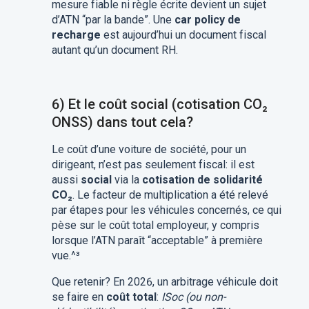
mesure fiable ni règle écrite devient un sujet
d’ATN “par la bande”. Une
car policy de
recharge
est aujourd’hui un document fiscal
autant qu’un document RH.
6) Et le coût social (cotisation CO₂
ONSS) dans tout cela?
Le coût d’une voiture de société, pour un
dirigeant, n’est pas seulement fiscal: il est
aussi
social
via la
cotisation de solidarité
CO₂
. Le facteur de multiplication a été relevé
par étapes pour les véhicules concernés, ce qui
pèse sur le coût total employeur, y compris
lorsque l’ATN paraît “acceptable” à première
vue.^³
Que retenir? En 2026, un arbitrage véhicule doit
se faire en
coût total
:
ISoc (ou non-