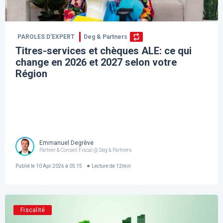
PAROLES D’EXPERT
Deg & Partners
Titres-services et chèques ALE: ce qui
change en 2026 et 2027 selon votre
Région
Emmanuel Degrève
Partner & Conseil Fiscal @ Deg & Partners
Publié le
10 Apr 2026 à 05:15
Lecture de
12
min
Fiscalité