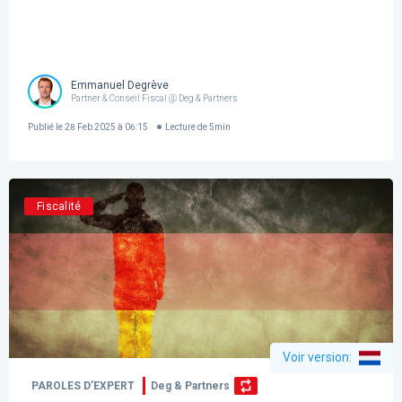
Emmanuel Degrève
Partner & Conseil Fiscal @ Deg & Partners
Publié le
28 Feb 2025 à 06:15
Lecture de
5
min
Fiscalité
Voir version
:
PAROLES D’EXPERT
Deg & Partners