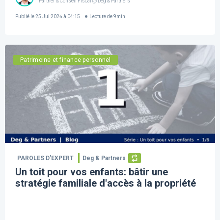
Partner & Conseil Fiscal @ Deg & Partners
Publié le
25 Jul 2026 à 04:15
Lecture de
9
min
Patrimoine et finance personnel
PAROLES D’EXPERT
Deg & Partners
Un toit pour vos enfants: bâtir une
stratégie familiale d'accès à la propriété