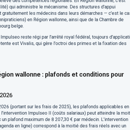
relève des compétences régionales. En Région wallonne, c'est
lité) qui administre le mécanisme. Des structures d'appui
 gratuitement les médecins dans leurs démarches — c'est le ca
praticiens) en Région wallonne, ainsi que de la Chambre de
ourg belge.
Impulseo reste régi par l'arrêté royal fédéral, toujours d'applicat
ente est Vivalis, qui gère l'octroi des primes et la fixation des
Région wallonne : plafonds et conditions pour
 2026
026 (portant sur les frais de 2025), les plafonds applicables en
l'intervention Impulseo II (coûts salariaux) peut atteindre la moit
c un plafond maximum de 8 207,30 € par médecin. L'intervention
 agenda en ligne) correspond à la moitié des frais réels avec un