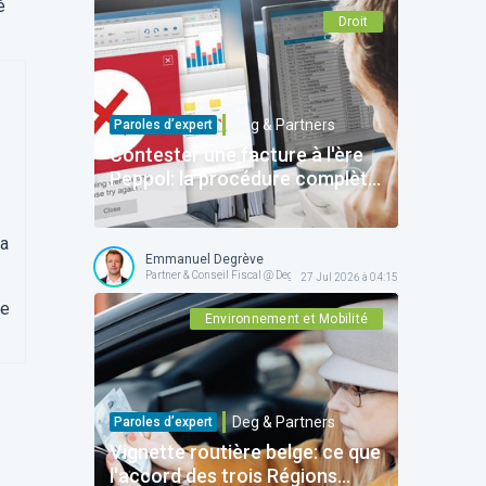
é
Droit
Deg & Partners
Paroles d’expert
Contester une facture à l'ère
Peppol: la procédure complète
pour protéger votre entreprise
da
Emmanuel Degrève
Partner & Conseil Fiscal @ Deg & Partners
27 Jul 2026 à 04:15
me
Environnement et Mobilité
Deg & Partners
Paroles d’expert
Vignette routière belge: ce que
l'accord des trois Régions