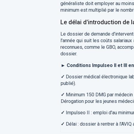
généraliste doit employer au moins
minimum est multiplié par le nomb
Le délai d'introduction de
Le dossier de demande d'interventio
l'année qui suit les coûts salariau
reconnues, comme le GBO, accompag
dossier.
► Conditions Impulseo II et III 
✓
Dossier médical électronique lab
publié).
✓
Minimum 150 DMG par médecin (s
Dérogation pour les jeunes médeci
✓
Impulseo II : emploi d'au minim
✓
Délai : dossier à rentrer à l'AVIQ