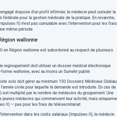
e engagé dispose d'un profil infirmier, le médecin peut cumuler la
on fédérale pour la gestion médicale de la pratique. En revanche,
Impulseo II) n'est pas cumulable avec l'intervention pour les frai
r une même période.
 Région wallonne
III en Région wallonne est subordonné au respect de plusieurs
e regroupement doit utiliser un dossier médical électronique
te-forme wallonne, avec au moins un Sumehr publié.
iste solo doit gérer au minimum 150 Dossiers Médicaux Globau
'année civile pour laquelle la demande est introduite. En cas de
 est multiplié par le nombre de médecins du groupement. Une
es jeunes médecins qui commencent leur activité, mais uniqueme
o II) — pas pour les frais de télésecrétariat.
'intervention dans les coûts salariaux (Impulseo II), le médecin