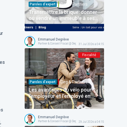
Deg & Partners
Paroles d’expert
Transmettre la brique: donner
ou vendre un immeuble à ses
enfants
ur
Emmanuel Degrève
Partner & Conseil Fiscal @ Deg & Partners
31 Jul 2026 à 04:15
Fiscalité
les
Deg & Partners
Paroles d’expert
Les avantages du vélo pour
l'employeur et l'employé en
Belgique: le dossier complet
pour structurer l'avantage
es
sans faux pas!
Emmanuel Degrève
,
Partner & Conseil Fiscal @ Deg & Partners
29 Jul 2026 à 04:15