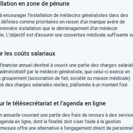
allation en zone de pénurie
à encourager l'installation de médecins généralistes dans des
éfinies comme prioritaires en raison d'un manque avéré de
la première installation que le déménagement d'un médecin
e. L'objectif est d'assurer une couverture médicale suffisante s
r les coûts salariaux
financier annuel destiné à couvrir une partie des charges salaria
dministratif par le médecin généraliste, que celui-ci exerce en
un groupement (association de fait, société ou maison médicale).
tié des charges salariales réelles, plafonnée à un montant fixé
r le télésecrétariat et l'agenda en ligne
on annuelle couvrant une partie des frais de recours à des servic
enda en ligne, dont la finalité doit viser l'aide à la gestion
e mesure offre une alternative à l'engagement direct de personnel