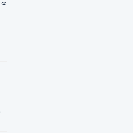
, ce
.