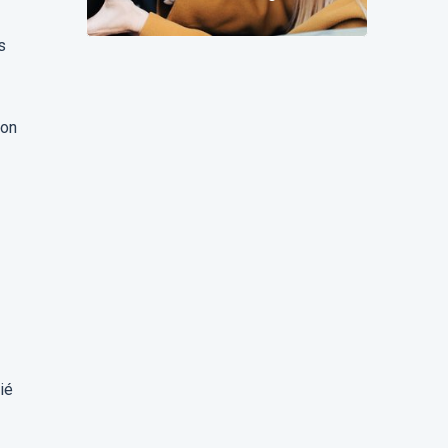
change pour vous
s
ion
ié