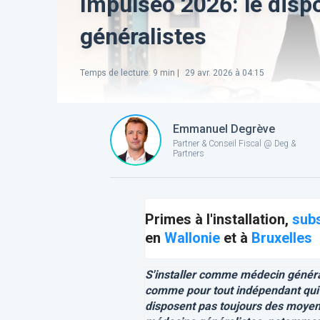
Impulseo 2026: le dispo
généralistes
Temps de lecture
:
9
min |
29 avr. 2026 à 04:15
Emmanuel Degrève
Partner & Conseil Fiscal @ Deg &
Partners
Primes à l'installation,
sub
en
Wallonie
et à
Bruxelles
S'installer comme médecin généra
comme pour tout indépendant qui s
disposent pas toujours des moyens