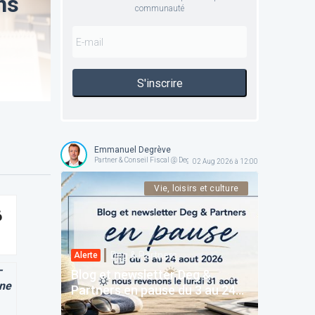
ns
communauté
S'inscrire
Emmanuel Degrève
Partner & Conseil Fiscal @ Deg & Partners
02 Aug 2026 à 12:00
Vie, loisirs et culture
6
Deg & Partners
Alerte
—
Blog et newsletter Deg &
 ne
Partners en pause du 3 au 24
août 2026