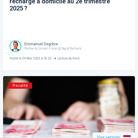
recharge à domicile au 2e trimestre
2025 ?
Emmanuel Degrève
Partner & Conseil Fiscal @ Deg & Partners
Publié le
24 Mar 2025 à 05:25
Lecture de
4
min
Fiscalité
Voir version
: