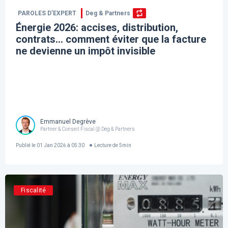
PAROLES D’EXPERT
Deg & Partners
Énergie 2026: accises, distribution,
contrats… comment éviter que la facture
ne devienne un impôt invisible
Emmanuel Degrève
Partner & Conseil Fiscal @ Deg & Partners
Publié le
01 Jan 2026 à 05:30
Lecture de
5
min
Fiscalité