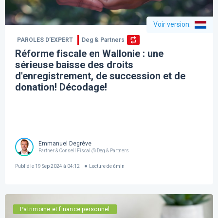
Voir version
:
PAROLES D’EXPERT
Deg & Partners
Réforme fiscale en Wallonie : une
sérieuse baisse des droits
d'enregistrement, de succession et de
donation! Décodage!
Emmanuel Degrève
Partner & Conseil Fiscal @ Deg & Partners
Publié le
19 Sep 2024 à 04:12
Lecture de
6
min
Patrimoine et finance personnel