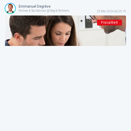
Emmanuel Degrève
Partner & Tax Advisor @ Deg & Partners
23 Mar 2026 bij 05:15
Fiscaliteit
Deg & Partners
De expert aan het woord
Nieuwe PB-aangifte 2026. Achter de getoonde
vereenvoudiging het ware gezicht van een
herstructurering van de fiscaliteit
Emmanuel Degrève
Partner & Tax Advisor @ Deg & Partners
25 Feb 2026 bij 05:15
Fiscaliteit
Deg & Partners
De expert aan het woord