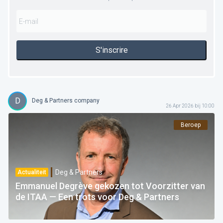
S'inscrire
D
Deg & Partners company
26 Apr 2026 bij 10:00
Beroep
Deg & Partners
Actualiteit
Emmanuel Degrève gekozen tot Voorzitter van
de ITAA — Een trots voor Deg & Partners