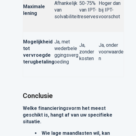
Afhankelijk
50-75%
Hoger dan
Maximale
van
van IPT-
bij IPT-
lening
solvabiliteit
reserves
voorschot
Mogelijkheid
Ja, met
Ja,
Ja, onder
tot
wederbele
zonder
voorwaarde
vervroegde
ggingsverg
kosten
n
terugbetaling
oeding
Conclusie
Welke financieringsvorm het meest
geschikt is, hangt af van uw specifieke
situatie.
Wie lage maandlasten wil, kan