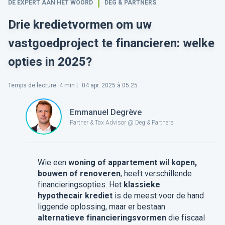
DE EXPERT AAN HET WOORD
DEG & PARTNERS
Drie kredietvormen om uw
vastgoedproject te financieren: welke
opties in 2025?
Temps de lecture
:
4
min |
04 apr. 2025 à 05:25
Emmanuel Degrève
Partner & Tax Advisor @ Deg & Partners
Wie een
woning of appartement wil kopen,
bouwen of renoveren
, heeft verschillende
financieringsopties. Het
klassieke
hypothecair krediet
is de meest voor de hand
liggende oplossing, maar er bestaan
alternatieve financieringsvormen
die fiscaal