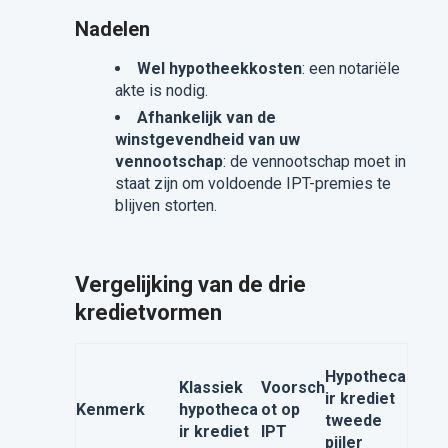
Nadelen
Wel hypotheekkosten
: een notariële
akte is nodig.
Afhankelijk van de
winstgevendheid van uw
vennootschap
: de vennootschap moet in
staat zijn om voldoende IPT-premies te
blijven storten.
Vergelijking van de drie
kredietvormen
Hypotheca
Klassiek
Voorsch
ir krediet
Kenmerk
hypotheca
ot op
tweede
ir krediet
IPT
pijler