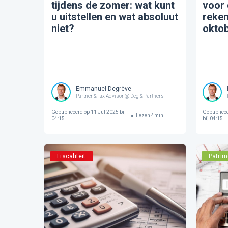
tijdens de zomer: wat kunt
voor
u uitstellen en wat absoluut
reke
niet?
okto
Emmanuel Degrève
Partner & Tax Advisor @ Deg & Partners
Gepubliceerd op
11 Jul 2025 bij
Gepublice
Lezen
4
min
04:15
bij 04:15
Fiscaliteit
Patri