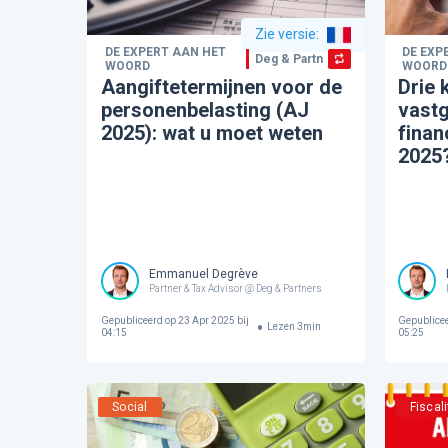
Zie versie
:
DE EXPERT AAN HET
DE EXP
Deg & Partners
WOORD
WOORD
Aangiftetermijnen voor de
Drie
personenbelasting (AJ
vastg
2025): wat u moet weten
finan
2025
Emmanuel Degrève
Partner & Tax Advisor @ Deg & Partners
Gepubliceerd op
23 Apr 2025 bij
Gepublice
Lezen
3
min
04:15
05:25
Social
Fiscali