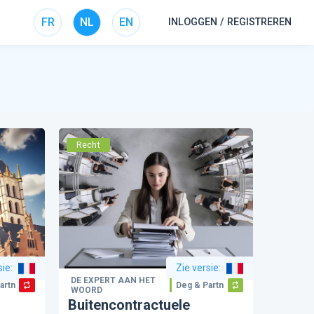
FR
NL
EN
INLOGGEN / REGISTREREN
Recht
sie
:
Zie versie
:
DE EXPERT AAN HET
artners
Deg & Partners
WOORD
Buitencontractuele