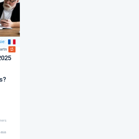
sie
:
artners
2025
s?
tners
4
min