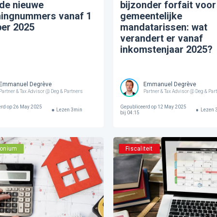
 de nieuwe
bijzonder forfait voor
ningnummers vanaf 1
gemeentelijke
ber 2025
mandatarissen: wat
verandert er vanaf
inkomstenjaar 2025?
Emmanuel Degrève
Emmanuel Degrève
Partner & Tax Advisor @ Deg & Partners
Partner & Tax Advisor @ Deg & Par
erd op
26 May 2025
Gepubliceerd op
12 May 2025
Lezen
3
min
Lezen
bij 04:15
monium
Fiscaliteit