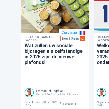
Zie versie
:
DE EXPERT AAN HET
DE EXP
Deg & Partners
WOORD
WOORD
Wat zullen uw sociale
Welke
bijdragen als zelfstandige
veran
in 2025 zijn: de nieuwe
2025:
plafonds!
onde
Emmanuel Degrève
Partner & Tax Advisor @ Deg & Partners
Gepubliceerd op
31 Jan 2025 bij
Gepublice
Lezen
5
min
05:15
05:05