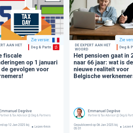
Zie versie
:
Zie ver
ERT AAN HET
DE EXPERT AAN HET
Deg & Partners
Deg & P
WOORD
 fiscale
Het pensioen gaat in 
deringen op 1 januari
naar 66 jaar: wat is de
 de gevolgen voor
nieuwe realiteit voor
rnemers!
Belgische werknemer
Emmanuel Degrève
Emmanuel Degrève
Partner & Tax Advisor @ Deg & Partners
Partner & Tax Advisor @ Deg & Par
erd op
12 Jan 2025 bij
Gepubliceerd op
08 Jan 2025 bij
Lezen
4
min
Lezen
05:01