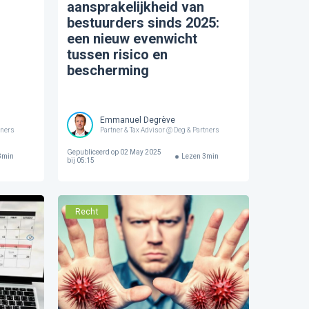
aansprakelijkheid van
bestuurders sinds 2025:
een nieuw evenwicht
tussen risico en
bescherming
Emmanuel Degrève
tners
Partner & Tax Advisor @ Deg & Partners
Gepubliceerd op
02 May 2025
3
min
Lezen
3
min
bij 05:15
Recht