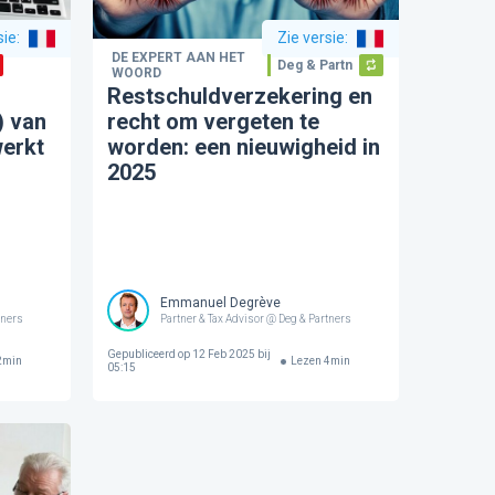
sie
:
Zie versie
:
DE EXPERT AAN HET
Deg & Partners
WOORD
Restschuldverzekering en
) van
recht om vergeten te
werkt
worden: een nieuwigheid in
2025
Emmanuel Degrève
tners
Partner & Tax Advisor @ Deg & Partners
Gepubliceerd op
12 Feb 2025 bij
2
min
Lezen
4
min
05:15