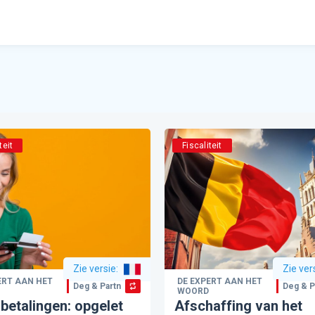
teit
Fiscaliteit
Zie versie
:
Zie ver
ERT AAN HET
DE EXPERT AAN HET
Deg & Partners
Deg & P
WOORD
etalingen: opgelet
Afschaffing van het