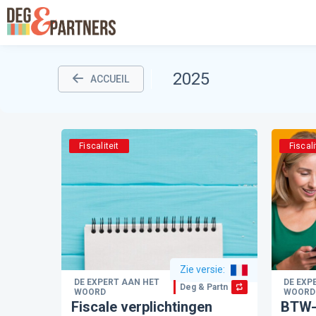
2025
ACCUEIL
Fiscaliteit
Fiscali
Zie versie
:
DE EXPERT AAN HET
DE EXP
Deg & Partners
WOORD
WOORD
Fiscale verplichtingen
BTW-b