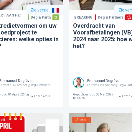
Zie versie
:
Zie ver
ERT AAN HET
Deg & Partners
BREAKING
Deg & Partners
 kredietvormen om uw
Overdracht van
oedproject te
Voorafbetalingen (VB
cieren: welke opties in
2024 naar 2025: hoe 
?
het?
Emmanuel Degrève
Emmanuel Degrève
Partner & Tax Advisor @ Deg & Partners
Partner & Tax Advisor @ Deg & Par
erd op
04 Apr 2025 bij
Gepubliceerd op
05 Mar 2025
Lezen
4
min
Lezen
bij 05:25
teit
Social