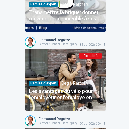
Deg & Partners
Paroles d’expert
Transmettre la brique: donner
ou vendre un immeuble à ses
enfants
Emmanuel Degrève
Partner & Conseil Fiscal @ Deg & Partners
31 Jul 2026 à 04:15
Fiscalité
Deg & Partners
Paroles d’expert
Les avantages du vélo pour
l'employeur et l'employé en
Belgique: le dossier complet
pour structurer l'avantage
sans faux pas!
Emmanuel Degrève
Partner & Conseil Fiscal @ Deg & Partners
29 Jul 2026 à 04:15