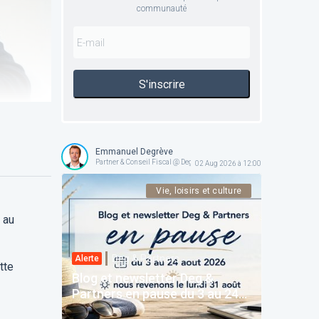
communauté
S'inscrire
Emmanuel Degrève
Partner & Conseil Fiscal @ Deg & Partners
02 Aug 2026 à 12:00
Vie, loisirs et culture
 au
Deg & Partners
Alerte
tte
Blog et newsletter Deg &
Partners en pause du 3 au 24
août 2026