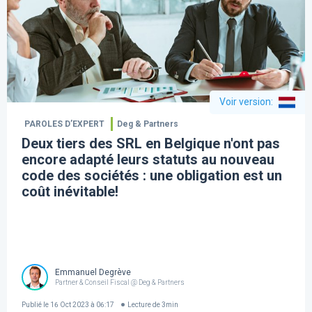
Voir version
:
PAROLES D’EXPERT
Deg & Partners
Deux tiers des SRL en Belgique n'ont pas
encore adapté leurs statuts au nouveau
code des sociétés : une obligation est un
coût inévitable!
Emmanuel Degrève
Partner & Conseil Fiscal @ Deg & Partners
Publié le
16 Oct 2023 à 06:17
Lecture de
3
min