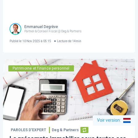
Emmanuel Degrève
Partner & Conseil Fiscal @ Deg & Partners
Publié le
10 Nov 2025 à 05:15
Lecture de
14
min
Patrimoine et finance personnel
Voir version
:
PAROLES D’EXPERT
Deg & Partners