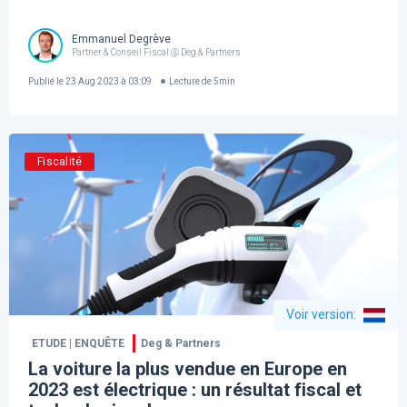
Emmanuel Degrève
Partner & Conseil Fiscal @ Deg & Partners
Publié le
23 Aug 2023 à 03:09
Lecture de
5
min
Fiscalité
Voir version
:
ETUDE | ENQUÊTE
Deg & Partners
La voiture la plus vendue en Europe en
2023 est électrique : un résultat fiscal et