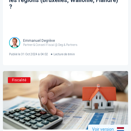
les régions (Bruxelles, Wallonie, Flandre)
?
Emmanuel Degrève
Partner & Conseil Fiscal @ Deg & Partners
Publié le
31 Oct 2024 à 04:02
Lecture de
8
min
Fiscalité
Voir version
: