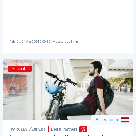
Publié le
24 Apr 2024 à 09:10
Lecture de
3
min
Fiscalité
Voir version
:
PAROLES D’EXPERT
Deg & Partners