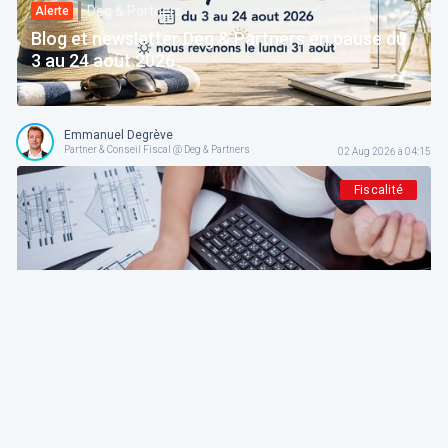
Deg & Partners
Alerte
Blog et newsletter Deg & Partners en pause du
3 au 24 août 2026
Emmanuel Degrève
Partner & Conseil Fiscal @ Deg & Partners
02 Aug 2026 à 04:15
Fiscalité
Deg & Partners
Paroles d’expert
L'amortissement en droit fiscal et comptable
belge: fondements, méthodes et guide pratique
pour indépendants et sociétés
Emmanuel Degrève
Partner & Conseil Fiscal @ Deg & Partners
01 Aug 2026 à 04:15