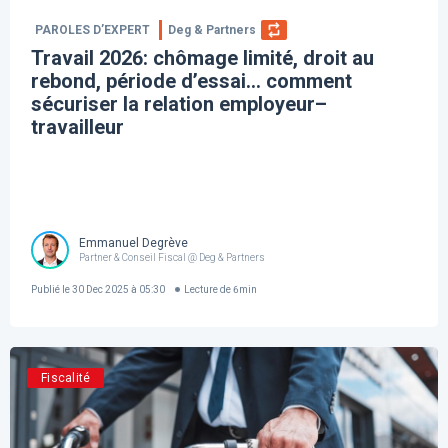
PAROLES D’EXPERT
Deg & Partners
Travail 2026: chômage limité, droit au
rebond, période d’essai… comment
sécuriser la relation employeur–
travailleur
Emmanuel Degrève
Partner & Conseil Fiscal @ Deg & Partners
Publié le
30 Dec 2025 à 05:30
Lecture de
6
min
Fiscalité