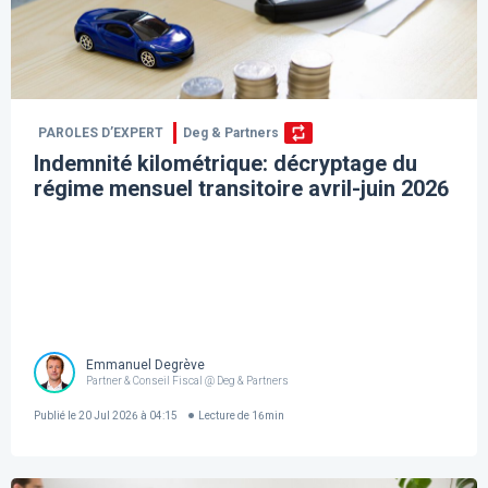
PAROLES D’EXPERT
Deg & Partners
Indemnité kilométrique: décryptage du
régime mensuel transitoire avril-juin 2026
Emmanuel Degrève
Partner & Conseil Fiscal @ Deg & Partners
Publié le
20 Jul 2026 à 04:15
Lecture de
16
min