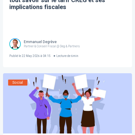
tout savoir sur le tarif CREG et ses
implications fiscales
Emmanuel Degrève
Partner & Conseil Fiscal @ Deg & Partners
Publié le
22 May 2026 à 04:15
Lecture de
6
min
Social