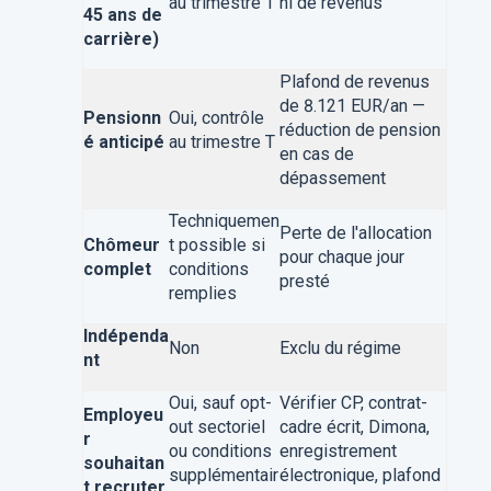
au trimestre T
ni de revenus
45 ans de
carrière)
Plafond de revenus
de 8.121 EUR/an —
Pensionn
Oui, contrôle
réduction de pension
é anticipé
au trimestre T
en cas de
dépassement
Techniquemen
Perte de l'allocation
Chômeur
t possible si
pour chaque jour
complet
conditions
presté
remplies
Indépenda
Non
Exclu du régime
nt
Oui, sauf opt-
Vérifier CP, contrat-
Employeu
out sectoriel
cadre écrit, Dimona,
r
ou conditions
enregistrement
souhaitan
supplémentair
électronique, plafond
t recruter