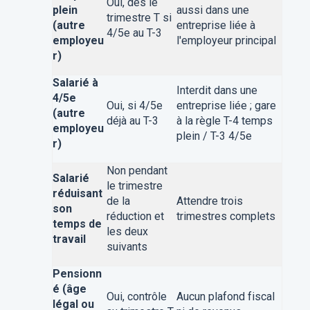
Oui, dès le
plein
aussi dans une
trimestre T si
(autre
entreprise liée à
4/5e au T-3
employeu
l'employeur principal
r)
Salarié à
Interdit dans une
4/5e
Oui, si 4/5e
entreprise liée ; gare
(autre
déjà au T-3
à la règle T-4 temps
employeu
plein / T-3 4/5e
r)
Non pendant
Salarié
le trimestre
réduisant
de la
Attendre trois
son
réduction et
trimestres complets
temps de
les deux
travail
suivants
Pensionn
é (âge
Oui, contrôle
Aucun plafond fiscal
légal ou