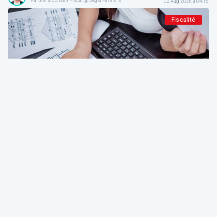
Partner & Conseil Fiscal @ Deg & Partners
02 Aug 2026 à 04:15
Fiscalité
Deg & Partners
Paroles d’expert
L'amortissement en droit fiscal et comptable
belge: fondements, méthodes et guide pratique
pour indépendants et sociétés
Emmanuel Degrève
Partner & Conseil Fiscal @ Deg & Partners
01 Aug 2026 à 04:15
Patrimoine et finance personnel
Deg & Partners
Paroles d’expert
Transmettre la brique: donner ou vendre un