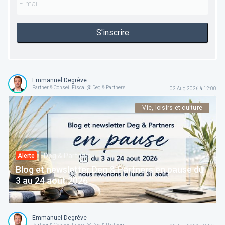
S'inscrire
Emmanuel Degrève
Partner & Conseil Fiscal @ Deg & Partners
02 Aug 2026 à 12:00
Vie, loisirs et culture
Deg & Partners
Alerte
Blog et newsletter Deg & Partners en pause du
3 au 24 août 2026
Emmanuel Degrève