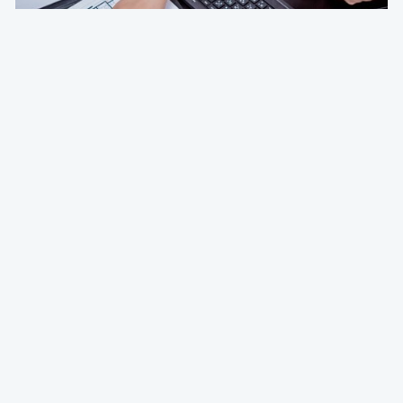
Deg & Partners
Paroles d’expert
L'amortissement en droit fiscal et comptable
belge: fondements, méthodes et guide pratique
pour indépendants et sociétés
Emmanuel Degrève
Partner & Conseil Fiscal @ Deg & Partners
01 Aug 2026 à 04:15
Patrimoine et finance personnel
Deg & Partners
Paroles d’expert
Transmettre la brique: donner ou vendre un
immeuble à ses enfants
Emmanuel Degrève
Partner & Conseil Fiscal @ Deg & Partners
31 Jul 2026 à 04:15