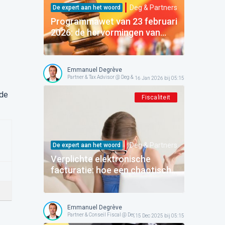
Deg & Partners
De expert aan het woord
Programmawet van 23 februari
2026: de hervormingen van
Titel 2 „Financiën” ontcijferd
(Doc 56 1378/001)
Emmanuel Degrève
Partner & Tax Advisor @ Deg & Partners
16 Jan 2026 bij 05:15
gde
Fiscaliteit
Deg & Partners
De expert aan het woord
Verplichte elektronische
facturatie: hoe een chaotische
start te overwinnen zonder de
boekhouding in gevaar te
brengen
Emmanuel Degrève
Partner & Conseil Fiscal @ Deg & Partners
15 Dec 2025 bij 05:15