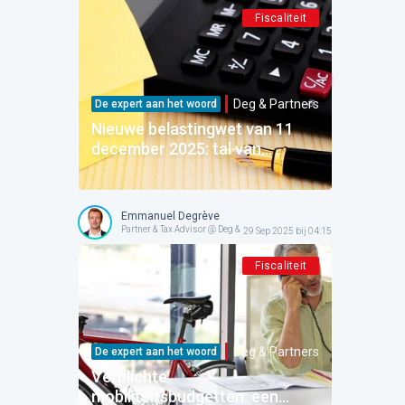
Fiscaliteit
Deg & Partners
De expert aan het woord
Nieuwe belastingwet van 11
december 2025: tal van
maatregelen die uw dagelijks
leven en koopkracht zullen
veranderen!
Emmanuel Degrève
Partner & Tax Advisor @ Deg & Partners
29 Sep 2025 bij 04:15
Fiscaliteit
Deg & Partners
De expert aan het woord
Verplichte
mobiliteitsbudgetten: een