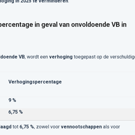
rhoging in 2025 te verminderen
.
percentage in geval van onvoldoende VB in
ldoende VB
, wordt een
verhoging
toegepast op de verschuldi
Verhogingspercentage
9 %
6,75 %
laagd
tot
6,75 %
, zowel voor
vennootschappen
als voor