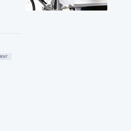
tweezijdige hervorming die het
autobeleid van bedrijven zal
veranderen
MENT