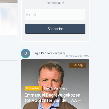
communauté
S'inscrire
D
Deg & Partners company
26 Apr 2026 bij 10:00
Beroep
Deg & Partners
Actualiteit
Emmanuel Degrève gekozen
tot Voorzitter van de ITAA —
Een trots voor Deg & Partners