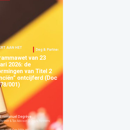
ERT AAN HET
Deg & Partners
rammawet van 23
ari 2026: de
rmingen van Titel 2
nciën” ontcijferd (Doc
78/001)
Emmanuel Degrève
Partner & Tax Advisor @ Deg & Partners