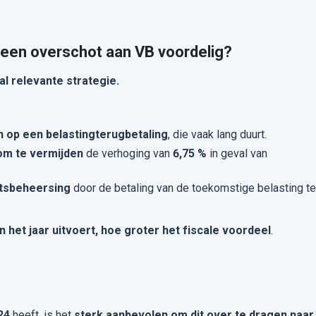
n een overschot aan VB voordelig?
al relevante strategie.
n op een belastingterugbetaling
, die vaak lang duurt.
om te vermijden
de verhoging van
6,75 %
in geval van
eitsbeheersing
door de betaling van de toekomstige belasting te
n het jaar uitvoert, hoe groter het fiscale voordeel
.
24
heeft, is het
sterk aanbevolen om dit over te dragen naar