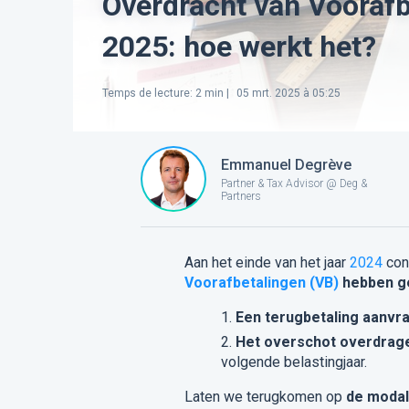
Overdracht van Voorafb
2025: hoe werkt het?
Temps de lecture
:
2
min |
05 mrt. 2025 à 05:25
Emmanuel Degrève
Partner & Tax Advisor @ Deg &
Partners
Aan het einde van het jaar
2024
con
Voorafbetalingen (VB)
hebben g
Een terugbetaling aanvr
Het overschot overdrag
volgende belastingjaar.
Laten we terugkomen op
de modal