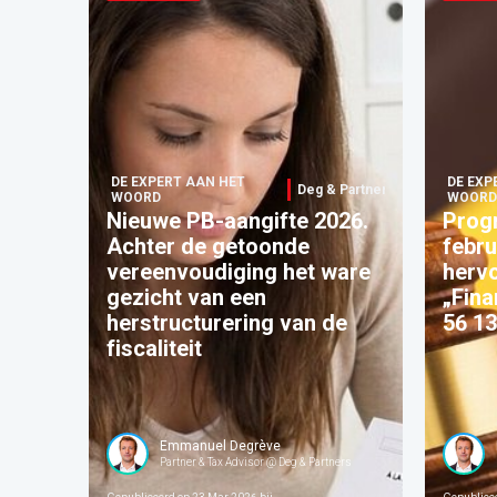
DE EXPERT AAN HET
DE EXP
Deg & Partners
WOORD
WOORD
Nieuwe PB-aangifte 2026.
Prog
Achter de getoonde
febru
vereenvoudiging het ware
hervo
gezicht van een
„Fina
herstructurering van de
56 13
fiscaliteit
Emmanuel Degrève
Partner & Tax Advisor @ Deg & Partners