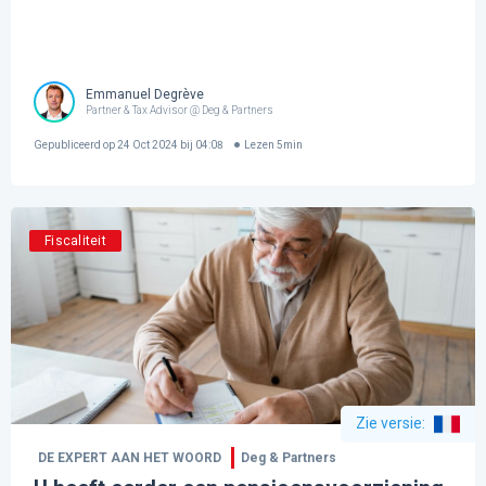
Emmanuel Degrève
Partner & Tax Advisor @ Deg & Partners
Gepubliceerd op
24 Oct 2024 bij 04:08
Lezen
5
min
Fiscaliteit
Zie versie
:
DE EXPERT AAN HET WOORD
Deg & Partners