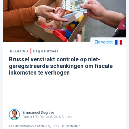
Zie versie
:
BREAKING
Deg & Partners
Brussel verstrakt controle op niet-
geregistreerde schenkingen om fiscale
inkomsten te verhogen
Emmanuel Degrève
Partner & Tax Advisor @ Deg & Partners
Gepubliceerd op
27 Oct 2023 bij 15:49
Lezen
3
min