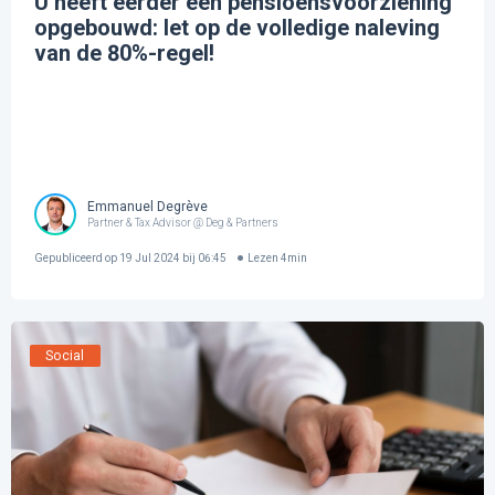
U heeft eerder een pensioensvoorziening
opgebouwd: let op de volledige naleving
van de 80%-regel!
Emmanuel Degrève
Partner & Tax Advisor @ Deg & Partners
Gepubliceerd op
19 Jul 2024 bij 06:45
Lezen
4
min
Social