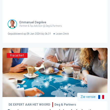
Emmanuel Degrève
Partner & Tax Advisor @ Deg & Partners
Gepubliceerd op
09 Jan 2024 bij 06:31
Lezen
2
min
Fiscaliteit
Zie versie
:
DE EXPERT AAN HET WOORD
Deg & Partners