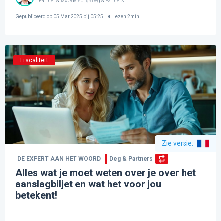
Partner & Tax Advisor @ Deg & Partners
Gepubliceerd op
05 Mar 2025 bij 05:25
Lezen
2
min
Fiscaliteit
Zie versie
:
DE EXPERT AAN HET WOORD
Deg & Partners
Alles wat je moet weten over je over het
aanslagbiljet en wat het voor jou
betekent!