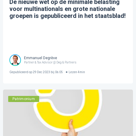
De nieuwe wet op de minimale belasting
voor multinationals en grote nationale
groepen is gepubliceerd in het staatsblad!
Emmanuel Degrève
Partner & Tax Advisor @ Deg & Partners
Gepubliceerd op
29 Dec 2023 bij 06:05
Lezen
4
min
Patrimonium