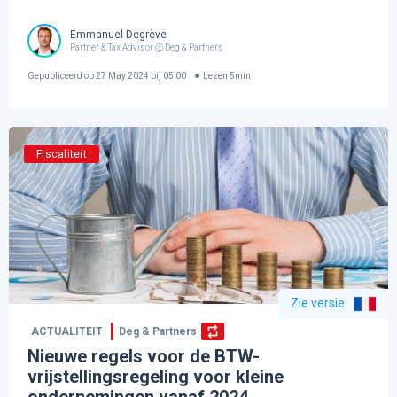
Emmanuel Degrève
Partner & Tax Advisor @ Deg & Partners
Gepubliceerd op
27 May 2024 bij 05:00
Lezen
5
min
Fiscaliteit
Zie versie
:
ACTUALITEIT
Deg & Partners
Nieuwe regels voor de BTW-
vrijstellingsregeling voor kleine