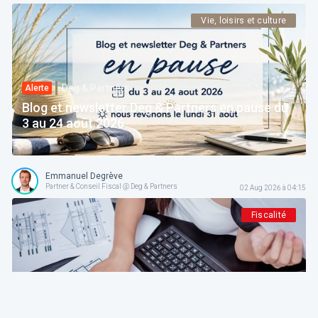
Vie, loisirs et culture
Deg & Partners
Alerte
Blog et newsletter Deg & Partners en pause du
3 au 24 août 2026
Emmanuel Degrève
Partner & Conseil Fiscal @ Deg & Partners
02 Aug 2026 à 04:15
Fiscalité
Deg & Partners
Paroles d’expert
L'amortissement en droit fiscal et comptable
belge: fondements, méthodes et guide pratique