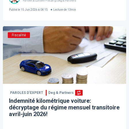
Partner & Conseil Fiscal @ Deg & Partners
Publié le
15 Jun 2026 à 04:15
Lecture de
13
min
Fiscalité
PAROLES D’EXPERT
Deg & Partners
Indemnité kilométrique voiture:
décryptage du régime mensuel transitoire
avril-juin 2026!