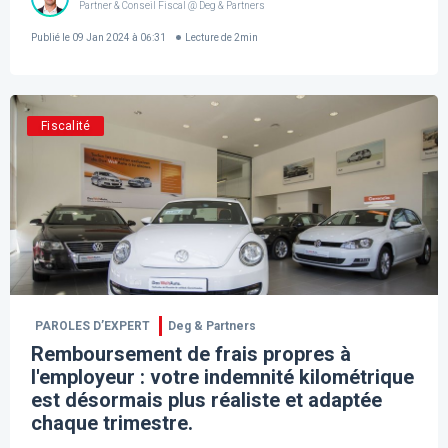
Partner & Conseil Fiscal @ Deg & Partners
Publié le
09 Jan 2024 à 06:31
Lecture de
2
min
Fiscalité
PAROLES D’EXPERT
Deg & Partners
Remboursement de frais propres à
l'employeur : votre indemnité kilométrique
est désormais plus réaliste et adaptée
chaque trimestre.