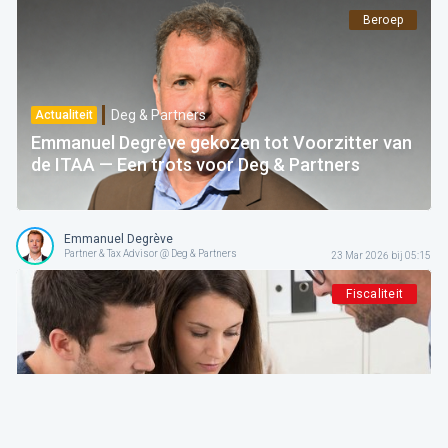
Beroep
Deg & Partners
Actualiteit
Emmanuel Degrève gekozen tot Voorzitter van
de ITAA — Een trots voor Deg & Partners
Emmanuel Degrève
Partner & Tax Advisor @ Deg & Partners
23 Mar 2026 bij 05:15
Fiscaliteit
Deg & Partners
De expert aan het woord
Nieuwe PB-aangifte 2026. Achter de getoonde
vereenvoudiging het ware gezicht van een