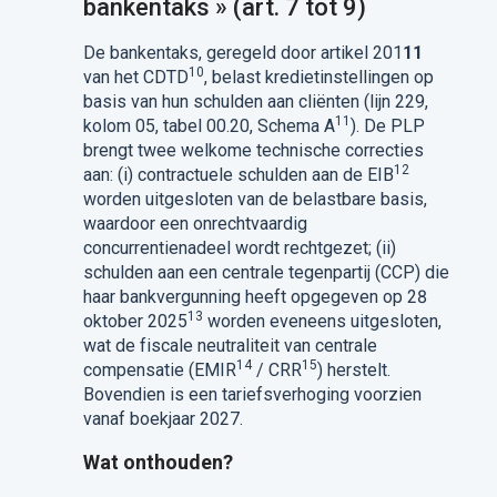
bankentaks » (art. 7 tot 9)
De bankentaks, geregeld door artikel 201
11
10
van het CDTD
, belast kredietinstellingen op
basis van hun schulden aan cliënten (lijn 229,
11
kolom 05, tabel 00.20, Schema A
). De PLP
brengt twee welkome technische correcties
12
aan: (i) contractuele schulden aan de EIB
worden uitgesloten van de belastbare basis,
waardoor een onrechtvaardig
concurrentienadeel wordt rechtgezet; (ii)
schulden aan een centrale tegenpartij (CCP) die
haar bankvergunning heeft opgegeven op 28
13
oktober 2025
worden eveneens uitgesloten,
wat de fiscale neutraliteit van centrale
14
15
compensatie (EMIR
/ CRR
) herstelt.
Bovendien is een tariefsverhoging voorzien
vanaf boekjaar 2027.
Wat onthouden?