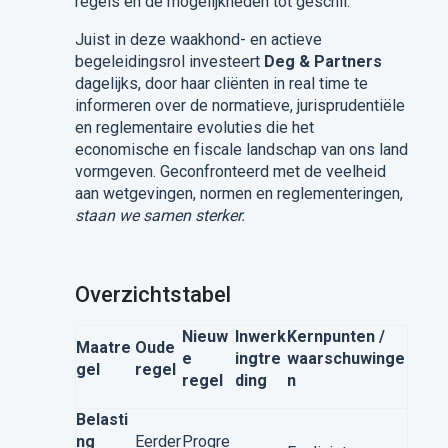
regels en de mogelijkheden tot geschil.
Juist in deze waakhond- en actieve
begeleidingsrol investeert
Deg & Partners
dagelijks, door haar cliënten in real time te
informeren over de normatieve, jurisprudentiële
en reglementaire evoluties die het
economische en fiscale landschap van ons land
vormgeven. Geconfronteerd met de veelheid
aan wetgevingen, normen en reglementeringen,
staan we samen sterker.
Overzichtstabel
Nieuw
Inwerk
Kernpunten /
Maatre
Oude
e
ingtre
waarschuwinge
gel
regel
regel
ding
n
Belasti
ng
Eerder
Progre