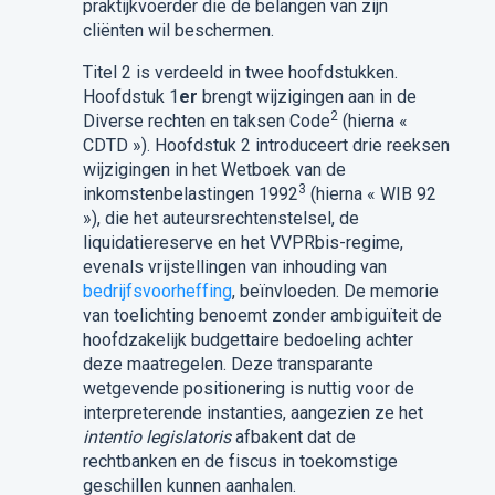
praktijkvoerder die de belangen van zijn
cliënten wil beschermen.
Titel 2 is verdeeld in twee hoofdstukken.
Hoofdstuk 1
er
brengt wijzigingen aan in de
2
Diverse rechten en taksen Code
(hierna «
CDTD »). Hoofdstuk 2 introduceert drie reeksen
wijzigingen in het Wetboek van de
3
inkomstenbelastingen 1992
(hierna « WIB 92
»), die het auteursrechtenstelsel, de
liquidatiereserve en het VVPRbis-regime,
evenals vrijstellingen van inhouding van
bedrijfsvoorheffing
, beïnvloeden. De memorie
van toelichting benoemt zonder ambiguïteit de
hoofdzakelijk budgettaire bedoeling achter
deze maatregelen. Deze transparante
wetgevende positionering is nuttig voor de
interpreterende instanties, aangezien ze het
intentio legislatoris
afbakent dat de
rechtbanken en de fiscus in toekomstige
geschillen kunnen aanhalen.