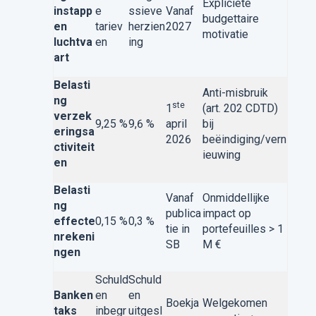
Expliciete
instapp
e
ssieve
Vanaf
budgettaire
en
tariev
herzien
2027
motivatie
luchtva
en
ing
art
Belasti
Anti-misbruik
ng
ste
1
(art. 202 CDTD)
verzek
9,25 %
9,6 %
april
bij
eringsa
2026
beëindiging/vern
ctiviteit
ieuwing
en
Belasti
Vanaf
Onmiddellijke
ng
publica
impact op
effecte
0,15 %
0,3 %
tie in
portefeuilles > 1
nrekeni
SB
M €
ngen
Schuld
Schuld
Banken
en
en
Boekja
Welgekomen
taks
inbegr
uitgesl