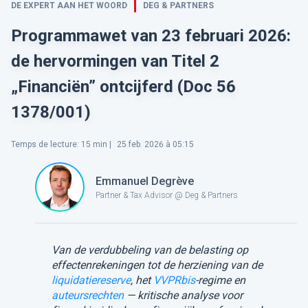
DE EXPERT AAN HET WOORD
DEG & PARTNERS
Programmawet van 23 februari 2026:
de hervormingen van Titel 2
„Financiën” ontcijferd (Doc 56
1378/001)
Temps de lecture
:
15
min |
25 feb. 2026 à 05:15
Emmanuel Degrève
Partner & Tax Advisor @ Deg & Partners
Van de verdubbeling van de belasting op
effectenrekeningen tot de herziening van de
liquidatiereserve
, het
VVPRbis
-regime en
auteursrechten
— kritische analyse voor