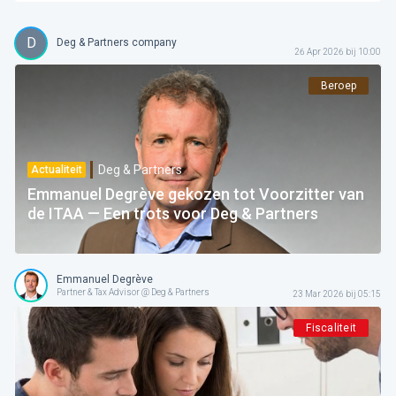
D
Deg & Partners company
26 Apr 2026 bij 10:00
Beroep
Deg & Partners
Actualiteit
Emmanuel Degrève gekozen tot Voorzitter van
de ITAA — Een trots voor Deg & Partners
Emmanuel Degrève
Partner & Tax Advisor @ Deg & Partners
23 Mar 2026 bij 05:15
Fiscaliteit