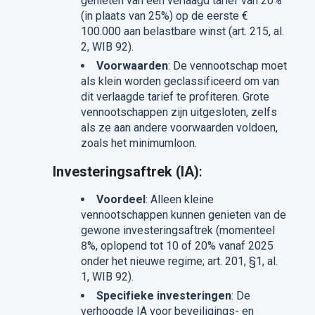
genieten van een verlaagd tarief van 20%
(in plaats van 25%) op de eerste €
100.000 aan belastbare winst (art. 215, al.
2, WIB 92).
Voorwaarden
: De vennootschap moet
als klein worden geclassificeerd om van
dit verlaagde tarief te profiteren. Grote
vennootschappen zijn uitgesloten, zelfs
als ze aan andere voorwaarden voldoen,
zoals het minimumloon.
Investeringsaftrek (IA)
:
Voordeel
: Alleen kleine
vennootschappen kunnen genieten van de
gewone investeringsaftrek (momenteel
8%, oplopend tot 10 of 20% vanaf 2025
onder het nieuwe regime; art. 201, §1, al.
1, WIB 92).
Specifieke investeringen
: De
verhoogde IA voor beveiligings- en