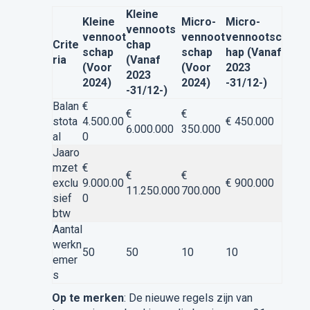
Kleine
Kleine
Micro-
Micro-
vennoots
vennoot
vennoot
vennootsc
Crite
chap
schap
schap
hap (Vanaf
ria
(Vanaf
(Voor
(Voor
2023
2023
2024)
2024)
-31/12-)
-31/12-)
Balan
€
€
€
stota
4.500.00
€ 450.000
6.000.000
350.000
al
0
Jaaro
mzet
€
€
€
exclu
9.000.00
€ 900.000
11.250.000
700.000
sief
0
btw
Aantal
werkn
50
50
10
10
emer
s
Op te merken
: De nieuwe regels zijn van