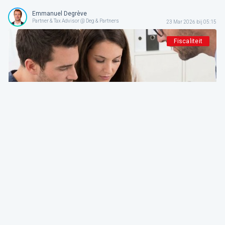
Emmanuel Degrève
Partner & Tax Advisor @ Deg & Partners
23 Mar 2026 bij 05:15
Fiscaliteit
Deg & Partners
De expert aan het woord
Nieuwe PB-aangifte 2026. Achter de getoonde
vereenvoudiging het ware gezicht van een
herstructurering van de fiscaliteit
Emmanuel Degrève
Partner & Tax Advisor @ Deg & Partners
25 Feb 2026 bij 05:15
Fiscaliteit