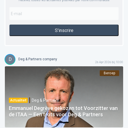
Recevez toutes les actualités publiées par notre communauté
S'inscrire
D
Deg & Partners company
26 Apr 2026 bij 10:00
Beroep
Deg & Partners
Actualiteit
Emmanuel Degrève gekozen tot Voorzitter van
de ITAA — Een trots voor Deg & Partners