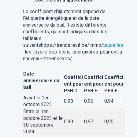
Le coefficient d'ajustement dépend de
l'étiquette énergétique et de la date
anniversaire du bail. Il existe différents
coefficients, qui sont indiqués dans les
tableaux
suivantshttps://trends.levif.be/immo/
bruxelles
-les-loyers-des-biens-energivores-pourront-a-
nouveau-etre-indexes/ :
Date
Coeffici
Coeffici
Coeffici
anniversaire du
ent pour
ent pour
ent pour
bail
PEB D
PEB E
PEB F
Avant le 1er
0,98
0,96
0,94
octobre 2023
Entre le 1er
octobre 2023 et le
0,99
0
,97
0,95
30 septembre
2024