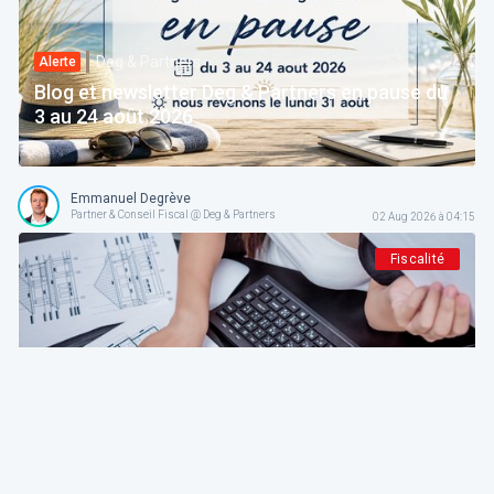
Deg & Partners
Alerte
Blog et newsletter Deg & Partners en pause du
3 au 24 août 2026
Emmanuel Degrève
Partner & Conseil Fiscal @ Deg & Partners
02 Aug 2026 à 04:15
Fiscalité
Deg & Partners
Paroles d’expert
L'amortissement en droit fiscal et comptable
belge: fondements, méthodes et guide pratique
pour indépendants et sociétés