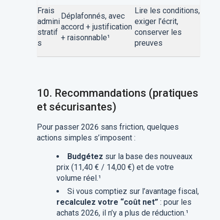
Frais
Lire les conditions,
Déplafonnés, avec
admini
exiger l’écrit,
accord + justification
stratif
conserver les
+ raisonnable¹
s
preuves
10.
Recommandations (pratiques
et sécurisantes)
Pour passer 2026 sans friction, quelques
actions simples s’imposent :
Budgétez
sur la base des nouveaux
prix (11,40 € / 14,00 €) et de votre
volume réel.¹
Si vous comptiez sur l’avantage fiscal,
recalculez votre “coût net”
: pour les
achats 2026, il n’y a plus de réduction.¹