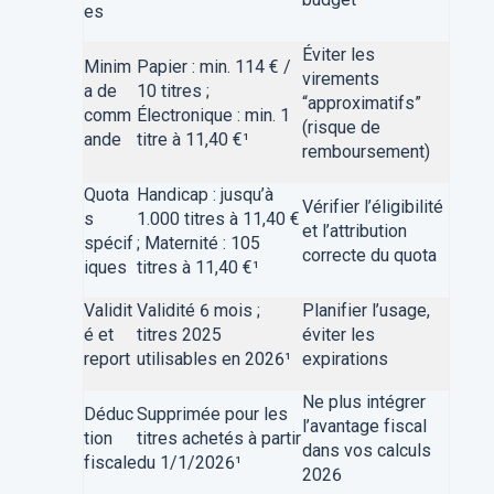
es
Éviter les
Minim
Papier : min. 114 € /
virements
a de
10 titres ;
“approximatifs”
comm
Électronique : min. 1
(risque de
ande
titre à 11,40 €¹
remboursement)
Quota
Handicap : jusqu’à
Vérifier l’éligibilité
s
1.000 titres à 11,40 €
et l’attribution
spécif
; Maternité : 105
correcte du quota
iques
titres à 11,40 €¹
Validit
Validité 6 mois ;
Planifier l’usage,
é et
titres 2025
éviter les
report
utilisables en 2026¹
expirations
Ne plus intégrer
Déduc
Supprimée pour les
l’avantage fiscal
tion
titres achetés à partir
dans vos calculs
fiscale
du 1/1/2026¹
2026