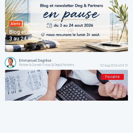
Deg & Partners
Alerte
Blog et newsletter Deg & Partners en pause du
3 au 24 août 2026
Emmanuel Degrève
Partner & Conseil Fiscal @ Deg & Partners
02 Aug 2026 à 04:15
Fiscalité
Deg & Partners
Paroles d’expert
L'amortissement en droit fiscal et comptable
belge: fondements, méthodes et guide pratique
pour indépendants et sociétés