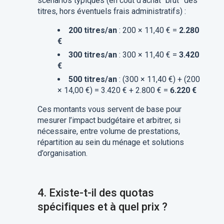
scénarios typiques (en coût d’achat “brut” des
titres, hors éventuels frais administratifs) :
200 titres/an
: 200 × 11,40 € =
2.280
€
300 titres/an
: 300 × 11,40 € =
3.420
€
500 titres/an
: (300 × 11,40 €) + (200
× 14,00 €) = 3.420 € + 2.800 € =
6.220 €
Ces montants vous servent de base pour
mesurer l’impact budgétaire et arbitrer, si
nécessaire, entre volume de prestations,
répartition au sein du ménage et solutions
d’organisation.
4.
Existe-t-il des quotas
spécifiques et à quel prix ?