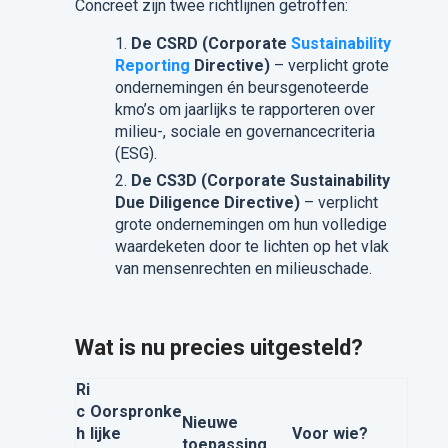
Concreet zijn twee richtlijnen getroffen:
De CSRD (Corporate
Sustainability
Reporting
Directive)
– verplicht grote
ondernemingen én beursgenoteerde
kmo’s om jaarlijks te rapporteren over
milieu-, sociale en governancecriteria
(ESG).
De CS3D (Corporate Sustainability
Due Diligence Directive)
– verplicht
grote ondernemingen om hun volledige
waardeketen door te lichten op het vlak
van mensenrechten en milieuschade.
Wat is nu precies uitgesteld?
Ri
c
Oorspronke
Nieuwe
h
lijke
Voor wie?
toepassing