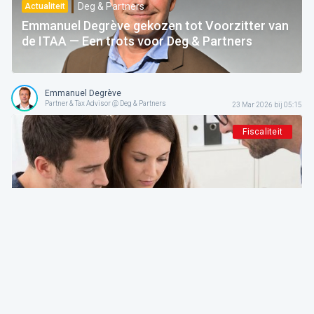
Deg & Partners
Actualiteit
Emmanuel Degrève gekozen tot Voorzitter van
de ITAA — Een trots voor Deg & Partners
Emmanuel Degrève
Partner & Tax Advisor @ Deg & Partners
23 Mar 2026 bij 05:15
Fiscaliteit
Deg & Partners
De expert aan het woord
Nieuwe PB-aangifte 2026. Achter de getoonde
vereenvoudiging het ware gezicht van een
herstructurering van de fiscaliteit
Emmanuel Degrève
Partner & Tax Advisor @ Deg & Partners
25 Feb 2026 bij 05:15