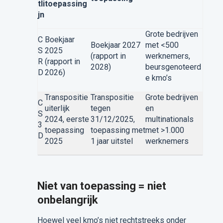
tli
toepassing
jn
Grote bedrijven
C
Boekjaar
Boekjaar 2027
met <500
S
2025
(rapport in
werknemers,
R
(rapport in
2028)
beursgenoteerd
D
2026)
e kmo’s
Transpositie
Transpositie
Grote bedrijven
C
uiterlijk
tegen
en
S
2024, eerste
31/12/2025,
multinationals
3
toepassing
toepassing met
met >1.000
D
2025
1 jaar uitstel
werknemers
Niet van toepassing = niet
onbelangrijk
Hoewel veel kmo’s niet rechtstreeks onder