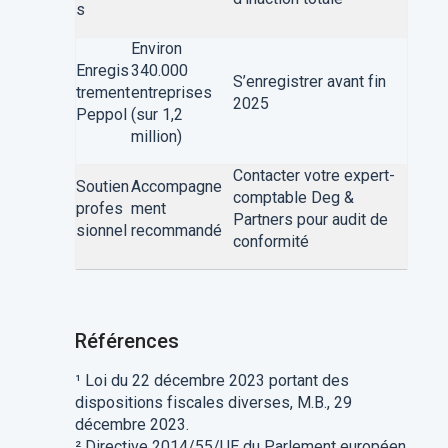
s
Environ
Enregis
340.000
S’enregistrer avant fin
trement
entreprises
2025
Peppol
(sur 1,2
million)
Contacter votre expert-
Soutien
Accompagne
comptable Deg &
profes
ment
Partners pour audit de
sionnel
recommandé
conformité
Références
¹ Loi du 22 décembre 2023 portant des
dispositions fiscales diverses, M.B., 29
décembre 2023.
² Directive 2014/55/UE du Parlement européen