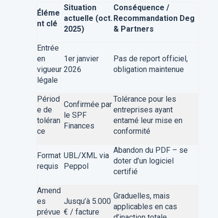
Situation
Conséquence /
Éléme
actuelle (oct.
Recommandation Deg
nt clé
2025)
& Partners
Entrée
en
1er janvier
Pas de report officiel,
vigueur
2026
obligation maintenue
légale
Périod
Tolérance pour les
Confirmée par
e de
entreprises ayant
le SPF
toléran
entamé leur mise en
Finances
ce
conformité
Abandon du PDF – se
Format
UBL/XML via
doter d’un logiciel
requis
Peppol
certifié
Amend
Graduelles, mais
es
Jusqu’à 5.000
applicables en cas
prévue
€ / facture
d’inaction totale