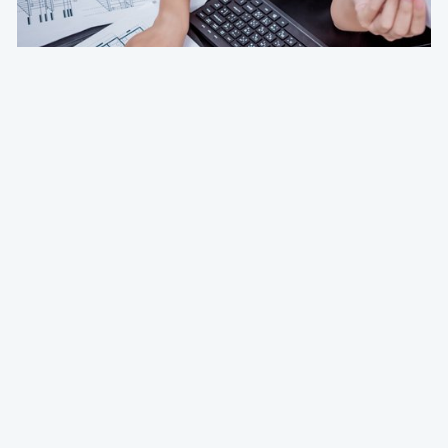
Deg & Partners
Paroles d’expert
L'amortissement en droit fiscal et comptable
belge: fondements, méthodes et guide pratique
pour indépendants et sociétés
Emmanuel Degrève
Partner & Conseil Fiscal @ Deg & Partners
01 Aug 2026 à 04:15
Patrimoine et finance personnel
Deg & Partners
Paroles d’expert
Transmettre la brique: donner ou vendre un
immeuble à ses enfants