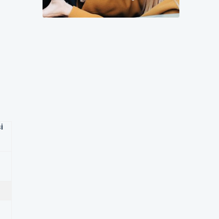
change pour vous
i