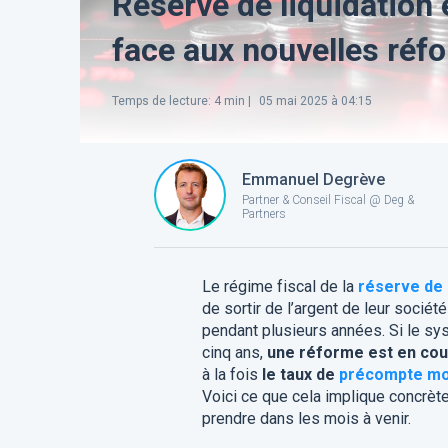
Réserve de liquidatio
face aux nouvelles réfo
Temps de lecture
:
4
min |
05 mai 2025 à 04:15
Emmanuel Degrève
Partner & Conseil Fiscal @ Deg &
Partners
Le régime fiscal de la
réserve de 
de sortir de l’argent de leur sociét
pendant plusieurs années. Si le sy
cinq ans,
une réforme est en cou
à la fois
le taux de
précompte mob
Voici ce que cela implique concrèt
prendre dans les mois à venir.