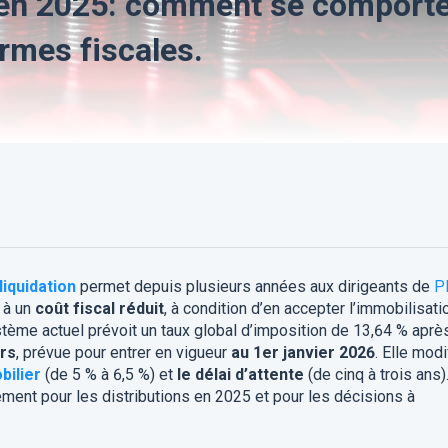
n en 2025: comment se comport
rmes fiscales.
liquidation
permet depuis plusieurs années aux dirigeants de
P
é à un
coût fiscal réduit
, à condition d’en accepter l’immobilisati
stème actuel prévoit un taux global d’imposition de 13,64 % aprè
rs
, prévue pour entrer en vigueur
au 1er janvier 2026
. Elle modi
ilier
(de 5 % à 6,5 %) et
le délai d’attente
(de cinq à trois ans)
ement pour les distributions en 2025 et pour les décisions à