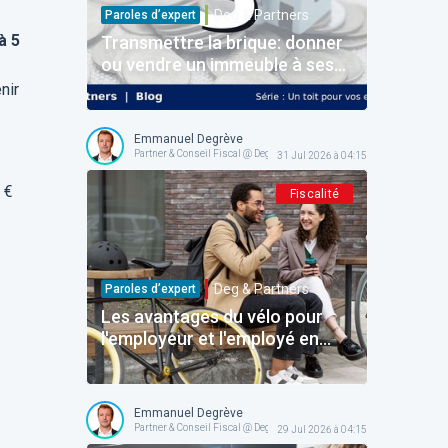
Deg & Partners
Paroles d’expert
à 5
Transmettre la brique: donner
ou vendre un immeuble à ses
enfants
nir
Emmanuel Degrève
Partner & Conseil Fiscal @ Deg & Partners
31 Jul 2026 à 04:15
 €
Fiscalité
Deg & Partners
Paroles d’expert
Les avantages du vélo pour
l'employeur et l'employé en
Belgique: le dossier complet
pour structurer l'avantage
sans faux pas!
Emmanuel Degrève
Partner & Conseil Fiscal @ Deg & Partners
29 Jul 2026 à 04:15