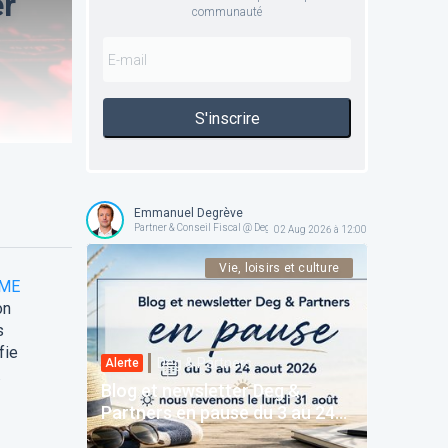
er
communauté
S'inscrire
Emmanuel Degrève
Partner & Conseil Fiscal @ Deg & Partners
02 Aug 2026 à 12:00
Vie, loisirs et culture
ME
on
s
fie
Deg & Partners
Alerte
.
Blog et newsletter Deg &
Partners en pause du 3 au 24
août 2026