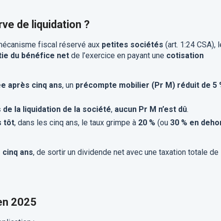
ve de liquidation ?
mécanisme fiscal réservé aux
petites sociétés
(art. 1:24 CSA), l
tie du bénéfice net
de l’exercice en payant une
cotisation
ée après cinq ans
, un
précompte mobilier (Pr M) réduit de 5
 de la liquidation de la société
,
aucun Pr M n’est dû
.
 tôt
, dans les cinq ans, le taux grimpe à
20 %
(ou
30 % en deho
 cinq ans
, de sortir un dividende net avec une taxation totale de
 en 2025