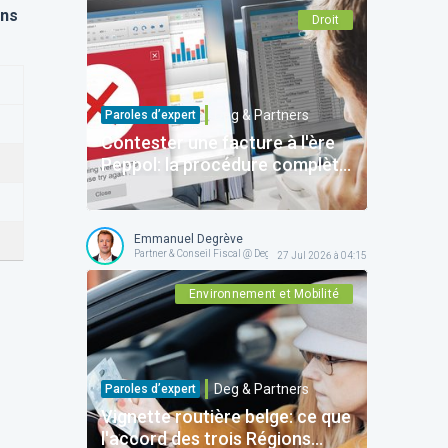
ons
Droit
Deg & Partners
Paroles d’expert
Contester une facture à l'ère
Peppol: la procédure complète
pour protéger votre entreprise
Emmanuel Degrève
Partner & Conseil Fiscal @ Deg & Partners
27 Jul 2026 à 04:15
Environnement et Mobilité
Deg & Partners
Paroles d’expert
Vignette routière belge: ce que
l'accord des trois Régions