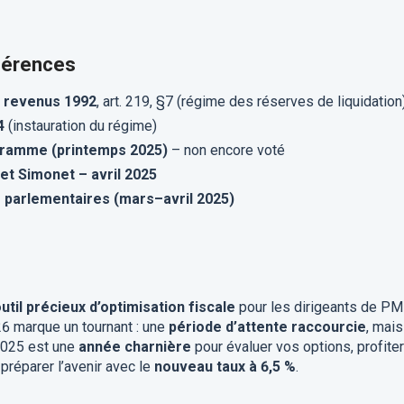
éférences
s revenus 1992
, art. 219, §7 (régime des réserves de liquidation
4
(instauration du régime)
ogramme (printemps 2025)
– non encore voté
t Simonet – avril 2025
 parlementaires (mars–avril 2025)
util précieux d’optimisation fiscale
pour les dirigeants de PM
6 marque un tournant : une
période d’attente raccourcie
, mais
2025 est une
année charnière
pour évaluer vos options, profiter
 préparer l’avenir avec le
nouveau taux à 6,5 %
.