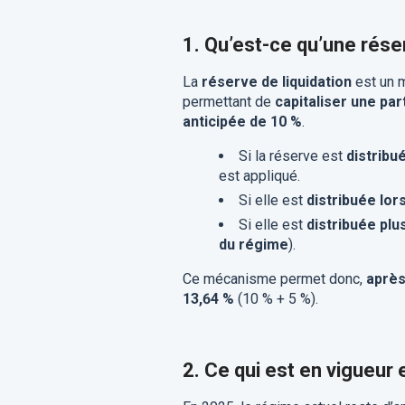
1. Qu’est-ce qu’une réser
La
réserve de liquidation
est un 
permettant de
capitaliser une par
anticipée de 10 %
.
Si la réserve est
distribu
est appliqué.
Si elle est
distribuée lors
Si elle est
distribuée plus
du régime
).
Ce mécanisme permet donc,
après
13,64 %
(10 % + 5 %).
2. Ce qui est en vigueur