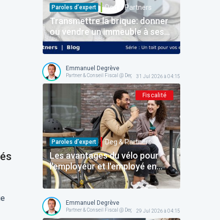
Deg & Partners
Paroles d’expert
Transmettre la brique: donner
ou vendre un immeuble à ses
enfants
Emmanuel Degrève
Partner & Conseil Fiscal @ Deg & Partners
31 Jul 2026 à 04:15
Fiscalité
Deg & Partners
Paroles d’expert
tés
Les avantages du vélo pour
l'employeur et l'employé en
Belgique: le dossier complet
pour structurer l'avantage
ie
sans faux pas!
Emmanuel Degrève
Partner & Conseil Fiscal @ Deg & Partners
29 Jul 2026 à 04:15