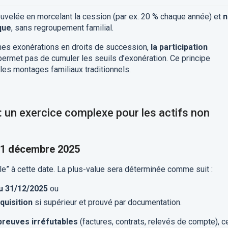
ouvelée en morcelant la cession (par ex. 20 % chaque année) et
n
que
, sans regroupement familial.
nes exonérations en droits de succession,
la participation
ermet pas de cumuler les seuils d’exonération. Ce principe
r les montages familiaux traditionnels.
e : un exercice complexe pour les actifs non
 31 décembre 2025
e” à cette date. La plus-value sera déterminée comme suit :
au 31/12/2025
ou
quisition
si supérieur et prouvé par documentation.
preuves irréfutables
(factures, contrats, relevés de compte), c