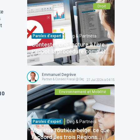
Droit
te
s
t
Deg & Partners
Paroles d’expert
Contester une facture à l'ère
Peppol: la procédure complète
pour protéger votre entreprise
Emmanuel Degrève
Partner & Conseil Fiscal @ Deg & Partners
27 Jul 2026 à 04:15
Environnement et Mobilité
10
Deg & Partners
Paroles d’expert
Vignette routière belge: ce que
l'accord des trois Régions