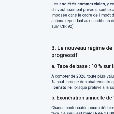
Les
sociétés commerciales
, y 
d’investissement privées, sont exc
imposée dans le cadre de l’impôt d
actions répondant aux conditions d
suiv. CIR 92).
3. Le nouveau régime de 
progressif
a.
Taxe de base : 10 % sur l
À compter de 2026, toute plus-val
%
, sauf lorsque des abattements sp
libératoire
, lorsque prélevé à la s
b.
Exonération annuelle de 
Chaque contribuable pourra déduir
taxe. Ce seuil est
majoré de 1.000