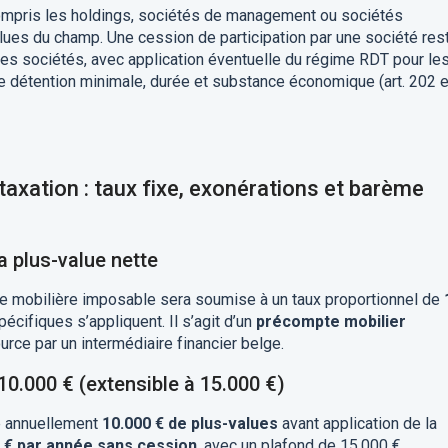
compris les holdings, sociétés de management ou sociétés
lues du champ. Une cession de participation par une société res
es sociétés, avec application éventuelle du régime RDT pour le
e détention minimale, durée et substance économique (art. 202 e
taxation : taux fixe, exonérations et barème
a plus-value nette
ue mobilière imposable sera soumise à un taux proportionnel de
écifiques s’appliquent. Il s’agit d’un
précompte mobilier
ource par un intermédiaire financier belge.
10.000 € (extensible à 15.000 €)
e annuellement
10.000 € de plus-values
avant application de la
 € par année sans cession
, avec un plafond de 15.000 €.