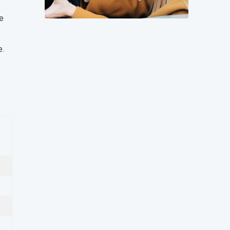
change pour vous
de
e.
1