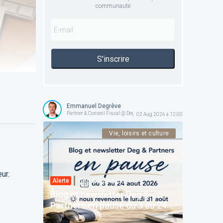
communauté
S'inscrire
Emmanuel Degrève
Partner & Conseil Fiscal @ Deg & Partners
02 Aug 2026 à 12:00
Vie, loisirs et culture
ur.
Deg & Partners
Alerte
Blog et newsletter Deg &
Partners en pause du 3 au 24
août 2026