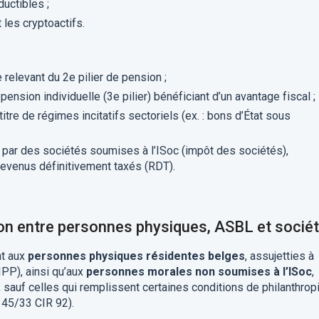
uctibles ;
les cryptoactifs.
relevant du 2e pilier de pension ;
ension individuelle (3e pilier) bénéficiant d’un avantage fiscal ;
tre de régimes incitatifs sectoriels (ex. : bons d’État sous
 par des sociétés soumises à l’ISoc (impôt des sociétés),
revenus définitivement taxés (RDT).
tion entre personnes physiques, ASBL et socié
nt aux
personnes physiques résidentes belges
, assujetties à
IPP), ainsi qu’aux
personnes morales non soumises à l’ISoc
,
sauf celles qui remplissent certaines conditions de philanthrop
 145/33 CIR 92).