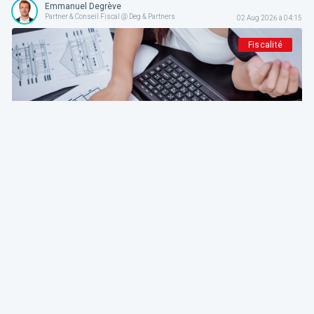
Emmanuel Degrève
Partner & Conseil Fiscal @ Deg & Partners
02 Aug 2026 à 04:15
Fiscalité
Deg & Partners
Paroles d’expert
L'amortissement en droit fiscal et comptable
belge: fondements, méthodes et guide pratique
pour indépendants et sociétés
Emmanuel Degrève
Partner & Conseil Fiscal @ Deg & Partners
01 Aug 2026 à 04:15
Patrimoine et finance personnel
Deg & Partners
Paroles d’expert