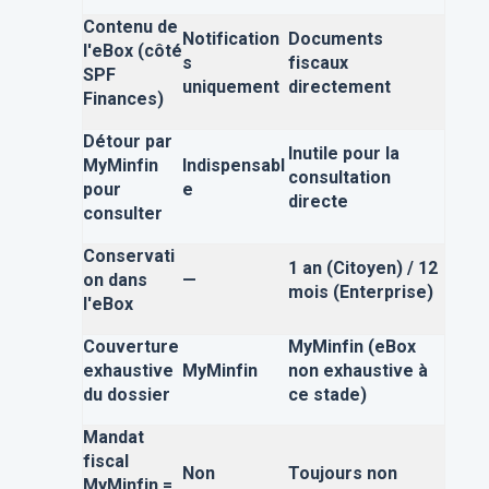
Contenu de
Notification
Documents
l'eBox (côté
s
fiscaux
SPF
uniquement
directement
Finances)
Détour par
Inutile pour la
MyMinfin
Indispensabl
consultation
pour
e
directe
consulter
Conservati
1 an (Citoyen) / 12
on dans
—
mois (Enterprise)
l'eBox
Couverture
MyMinfin (eBox
exhaustive
MyMinfin
non exhaustive à
du dossier
ce stade)
Mandat
fiscal
Non
Toujours non
MyMinfin =