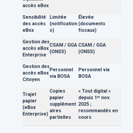
accès eBox
Sensibilité
Limitée
Élevée
des accès
(notification
(documents
eBox
s)
fiscaux)
Gestion des
CSAM / GGA
CSAM / GGA
accès eBox
(ONSS)
(ONSS)
Enterprise
Gestion des
Personnel
Personnel via
accès eBox
via BOSA
BOSA
Citoyen
Copies
« Tout digital »
Trajet
papier
depuis 1ᵉʳ nov.
papier
supplément
2025 ;
(eBox
aires
recommandés en
Enterprise)
partielles
cours