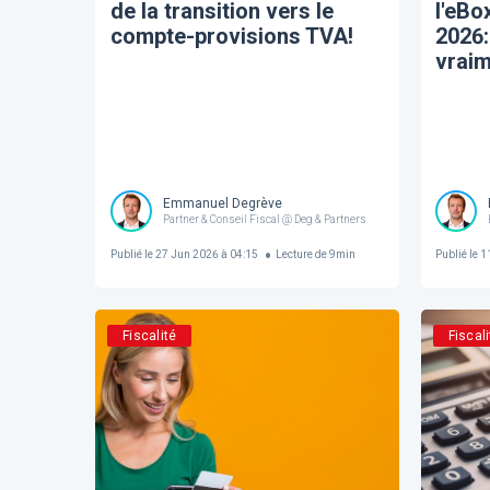
de la transition vers le
l'eBox
compte-provisions TVA!
2026:
vrai
Emmanuel Degrève
Partner & Conseil Fiscal @ Deg & Partners
Publié le
27 Jun 2026 à 04:15
Lecture de
9
min
Publié le
11
Fiscalité
Fiscali