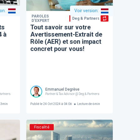
ion
:
Voir version
:
PAROLES
Deg & Partners
D’EXPERT
ts
Tout savoir sur votre
4 à
Avertissement-Extrait de
Rôle (AER) et son impact
concret pour vous!
Emmanuel Degrève
Partners
Partner & Tax Advisor @ Deg & Partners
3
min
Publié le
24 Oct 2024 à 04:08
Lecture de
6
min
Fiscalité