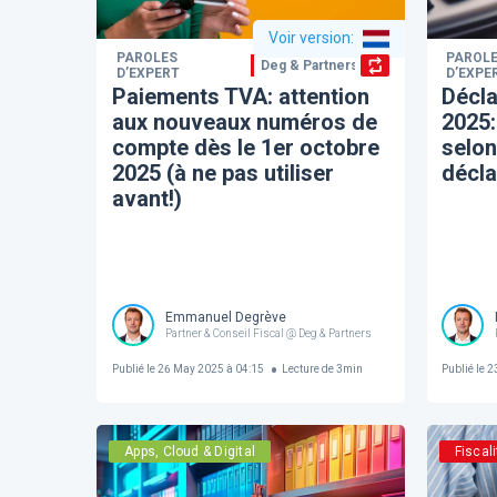
Voir version
:
PAROLES
PAROL
Deg & Partners
D’EXPERT
D’EXPE
Paiements TVA: attention
Décla
aux nouveaux numéros de
2025:
compte dès le 1er octobre
selon
2025 (à ne pas utiliser
décla
avant!)
Emmanuel Degrève
Partner & Conseil Fiscal @ Deg & Partners
Publié le
26 May 2025 à 04:15
Lecture de
3
min
Publié le
23
Apps, Cloud & Digital
Fiscali