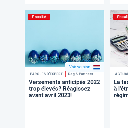
Fiscalité
Fiscali
Voir version
:
PAROLES D’EXPERT
Deg & Partners
ACTUA
Versements anticipés 2022
La ta
trop élevés? Réagissez
à l'é
avant avril 2023!
régi