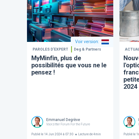
Voir version
:
PAROLES D’EXPERT
Deg & Partners
ACTUA
MyMinfin, plus de
Nouve
possibilités que vous ne le
l'opt
pensez !
franc
petit
2024
Emmanuel Degrève
Voorzitter Forum For the Future
Publié le
14 Jun 2024 à 07:30
Lecture de
4
min
Publié le
16