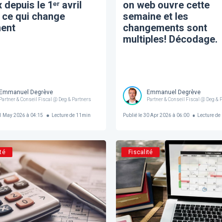
 depuis le 1ᵉʳ avril
on web ouvre cette
 ce qui change
semaine et les
ment
changements sont
multiples! Décodage.
Emmanuel Degrève
Emmanuel Degrève
Partner & Conseil Fiscal @ Deg & Partners
Partner & Conseil Fiscal @ Deg & 
 May 2026 à 04:15
Lecture de
11
min
Publié le
30 Apr 2026 à 06:00
Lecture de
té
Fiscalité