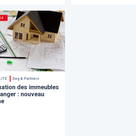
té
LITÉ
Deg & Partners
xation des immeubles
tranger : nouveau
me