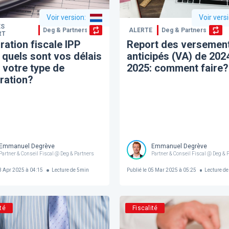
Voir version
:
Voir vers
ES
Deg & Partners
ALERTE
Deg & Partners
RT
ration fiscale IPP
Report des versemen
 quels sont vos délais
anticipés (VA) de 202
 votre type de
2025: comment faire?
ration?
Emmanuel Degrève
Emmanuel Degrève
Partner & Conseil Fiscal @ Deg & Partners
Partner & Conseil Fiscal @ Deg & 
 Apr 2025 à 04:15
Lecture de
5
min
Publié le
05 Mar 2025 à 05:25
Lecture de
té
Fiscalité