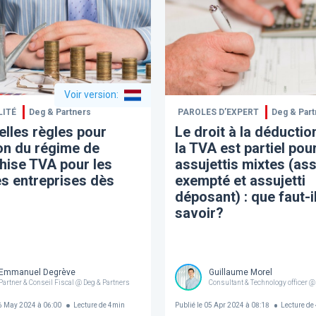
Voir version
:
LITÉ
Deg & Partners
PAROLES D’EXPERT
Deg & Part
lles règles pour
Le droit à la déductio
ion du régime de
la TVA est partiel pou
hise TVA pour les
assujettis mixtes (ass
es entreprises dès
exempté et assujetti
déposant) : que faut-i
savoir?
Emmanuel Degrève
Guillaume Morel
Partner & Conseil Fiscal @ Deg & Partners
Consultant & Technology officer @
 May 2024 à 06:00
Lecture de
4
min
Publié le
05 Apr 2024 à 08:18
Lecture de