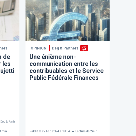
ners
OPINION
Deg & Partners
n de
Une énième non-
r les
communication entre les
ujetti
contribuables et le Service
Public Fédérale Finances
l
 Deg & Partners
4
min
Publié le
22 Feb 2024 à 19:04
Lecture de
2
min