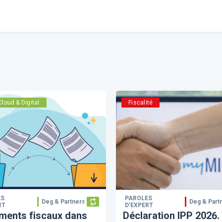
Cloud & Digital
Fiscalité
ES
PAROLES
Deg & Partners
Deg & Part
RT
D’EXPERT
ments fiscaux dans
Déclaration IPP 2026.