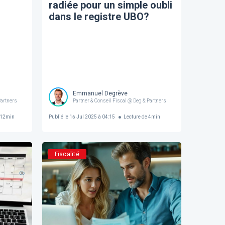
radiée pour un simple oubli
dans le registre UBO?
Emmanuel Degrève
Partners
Partner & Conseil Fiscal @ Deg & Partners
12
min
Publié le
16 Jul 2025 à 04:15
Lecture de
4
min
Fiscalité