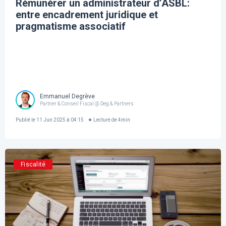
Rémunérer un administrateur d’ASBL:
entre encadrement juridique et
pragmatisme associatif
Emmanuel Degrève
Partner & Conseil Fiscal @ Deg & Partners
Publié le
11 Jun 2025 à 04:15
Lecture de
4
min
Fiscalité