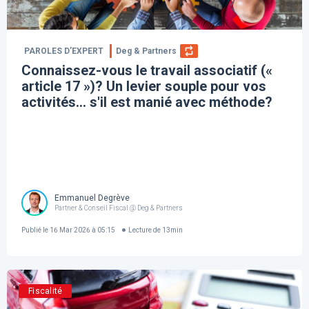
PAROLES D’EXPERT
Deg & Partners
Connaissez-vous le travail associatif («
article 17 »)? Un levier souple pour vos
activités… s'il est manié avec méthode?
Emmanuel Degrève
Partner & Conseil Fiscal @ Deg & Partners
Publié le
16 Mar 2026 à 05:15
Lecture de
13
min
Fiscalité