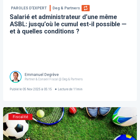
PAROLES D’EXPERT
Deg & Partners
Salarié et administrateur d’une même
ASBL: jusqu’où le cumul est-il possible —
et à quelles conditions ?
Emmanuel Degrève
Partner & Conseil Fiscal @ Deg & Partners
Publié le
05 Nov 2025 à 05:15
Lecture de
11
min
Fiscalité