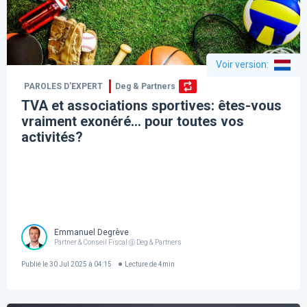
Voir version
:
PAROLES D’EXPERT
Deg & Partners
TVA et associations sportives: êtes-vous
vraiment exonéré… pour toutes vos
activités?
Emmanuel Degrève
Partner & Conseil Fiscal @ Deg & Partners
Publié le
30 Jul 2025 à 04:15
Lecture de
4
min