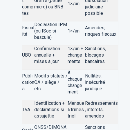
t
Greffe (petite
dissolution
1×/an
comp
micro) ou BNB
judiciaire
tes
possible
Déclaration IPM
Fiscal
Amendes,
(ou ISoc si
1×/an
ité
risques fiscaux
bascule)
Confirmation
1×/an +
Sanctions,
UBO
annuelle +
change
blocages
mises à jour
ments
bancaires
À
Publi
Modifs statuts /
Nullités,
chaque
cation
OA / siège /
insécurité
change
s
etc.
juridique
ment
Identification +
Mensue
Redressements
TVA
déclarations si
l/trimes
, intérêts,
assujettie
triel
amendes
ONSS/DIMONA
Sanctions