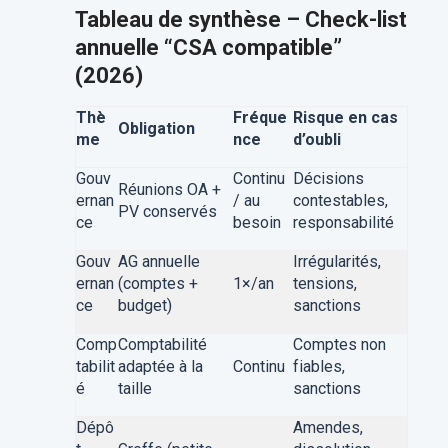
Tableau de synthèse – Check-list
annuelle “CSA compatible”
(2026)
Thè
Fréque
Risque en cas
Obligation
me
nce
d’oubli
Gouv
Continu
Décisions
Réunions OA +
ernan
/ au
contestables,
PV conservés
ce
besoin
responsabilité
Gouv
AG annuelle
Irrégularités,
ernan
(comptes +
1×/an
tensions,
ce
budget)
sanctions
Comp
Comptabilité
Comptes non
tabilit
adaptée à la
Continu
fiables,
é
taille
sanctions
Dépô
Amendes,