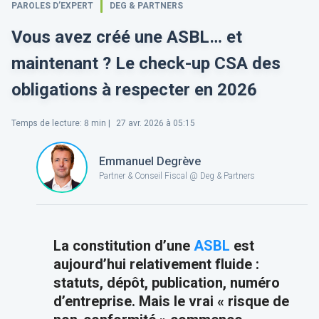
PAROLES D’EXPERT
DEG & PARTNERS
Vous avez créé une ASBL… et
maintenant ? Le check-up CSA des
obligations à respecter en 2026
Temps de lecture
:
8
min |
27 avr. 2026 à 05:15
Emmanuel Degrève
Partner & Conseil Fiscal @ Deg & Partners
La constitution d’une
ASBL
est
aujourd’hui relativement fluide :
statuts, dépôt, publication, numéro
d’entreprise. Mais le vrai « risque de