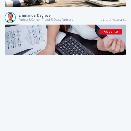
Emmanuel Degrève
Partner & Conseil Fiscal @ Deg & Partners
02 Aug 2026 à 04:15
Fiscalité
Deg & Partners
Paroles d’expert
L'amortissement en droit fiscal et comptable
belge: fondements, méthodes et guide pratique
pour indépendants et sociétés
Emmanuel Degrève
Partner & Conseil Fiscal @ Deg & Partners
01 Aug 2026 à 04:15
Patrimoine et finance personnel