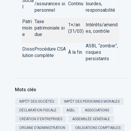
Socia
/assurances si
Continu
lourdes,
l
personnel
responsabilité
Patri
Taxe
1×/an
Intérêts/amend
moin
patrimoniale si
(31/03)
es, contrôle
e
due
ASBL “zombie”,
Disso
Procédure CSA
À la fin
risques
lution
complète
persistants
Mots clés
IMPÔT DES SOCIÉTÉS
IMPÔT DES PERSONNES MORALES
DÉCLARATION FISCALE
ASBL
ASSOCIATIONS
CRÉATION D'ENTREPRISES
ASSEMBLÉE GÉNÉRALE
ORGANE D'ADMINISTRATION
OBLIGATIONS COMPTABLES