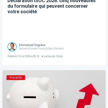
Déclaration ISOC 2026: cinq nouveautés
du formulaire qui peuvent concerner
votre société
Emmanuel Degrève
Partner & Conseil Fiscal @ Deg & Partners
Publié le
10 Jul 2026 à 05:15
Lecture de
15
min
Fiscalité