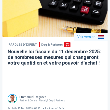
Voir version
:
PAROLES D’EXPERT
Deg & Partners
Nouvelle loi fiscale du 11 décembre 2025:
de nombreuses mesures qui changeront
votre quotidien et votre pouvoir d’achat !
Emmanuel Degrève
Partner & Conseil Fiscal @ Deg & Partners
Publié le
15 Dec 2025 à 05:15
Lecture de
13
min