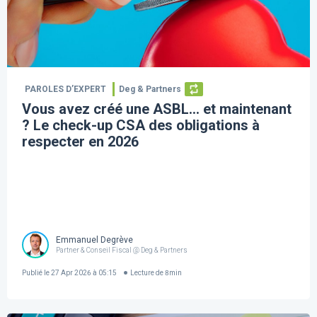
PAROLES D’EXPERT
Deg & Partners
Vous avez créé une ASBL… et maintenant
? Le check-up CSA des obligations à
respecter en 2026
Emmanuel Degrève
Partner & Conseil Fiscal @ Deg & Partners
Publié le
27 Apr 2026 à 05:15
Lecture de
8
min