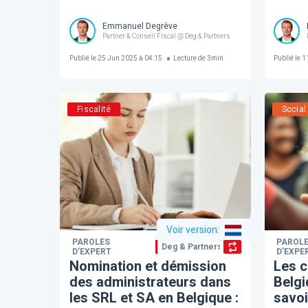
Emmanuel Degrève
Partner & Conseil Fiscal @ Deg & Partners
Publié le
25 Jun 2025 à 04:15
Lecture de
3
min
Publié le
11
Fiscalité
Social
Voir version
:
PAROLES
PAROL
Deg & Partners
D’EXPERT
D’EXPE
Nomination et démission
Les c
des administrateurs dans
Belgi
les SRL et SA en Belgique :
savoi