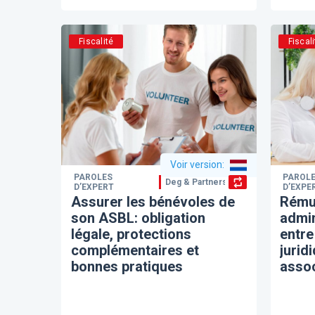
Fiscalité
Fiscali
Voir version
:
PAROLES
PAROL
Deg & Partners
D’EXPERT
D’EXPE
Assurer les bénévoles de
Rému
son ASBL: obligation
admin
légale, protections
entr
complémentaires et
jurid
bonnes pratiques
assoc