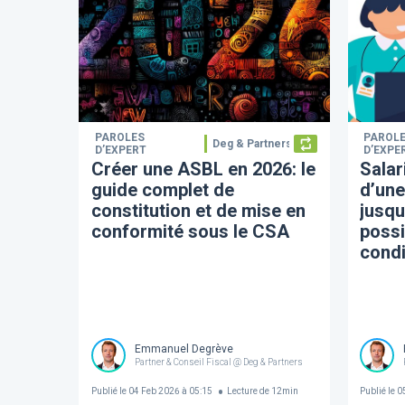
PAROLES
PAROL
Deg & Partners
D’EXPERT
D’EXPE
Créer une ASBL en 2026: le
Salar
guide complet de
d’un
constitution et de mise en
jusqu
conformité sous le CSA
possi
condi
Emmanuel Degrève
Partner & Conseil Fiscal @ Deg & Partners
Publié le
04 Feb 2026 à 05:15
Lecture de
12
min
Publié le
05