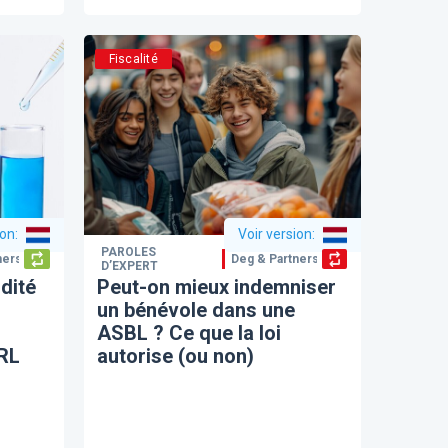
Fiscalité
ion
:
Voir version
:
PAROLES
ners
Deg & Partners
D’EXPERT
idité
Peut-on mieux indemniser
un bénévole dans une
ASBL ? Ce que la loi
SRL
autorise (ou non)