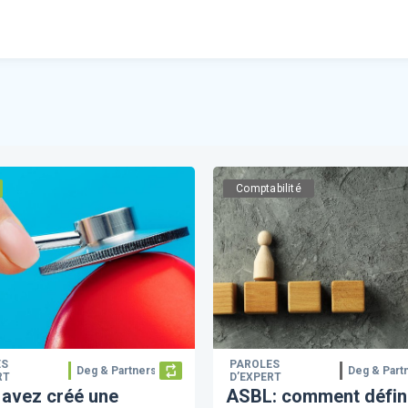
Comptabilité
ES
PAROLES
Deg & Partners
Deg & Part
RT
D’EXPERT
 avez créé une
ASBL: comment défini