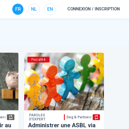
FR
NL
EN
CONNEXION / INSCRIPTION
Fiscalité
PAROLES
ners
Deg & Partners
D’EXPERT
r au
Administrer une ASBL via