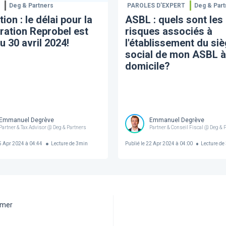
E
Deg & Partners
PAROLES D’EXPERT
Deg & Part
tion : le délai pour la
ASBL : quels sont les
ration Reprobel est
risques associés à
au 30 avril 2024!
l'établissement du si
social de mon ASBL 
domicile?
Emmanuel Degrève
Emmanuel Degrève
Partner & Tax Advisor @ Deg & Partners
Partner & Conseil Fiscal @ Deg & 
 Apr 2024 à 04:44
Lecture de
3
min
Publié le
22 Apr 2024 à 04:00
Lecture de
aimer