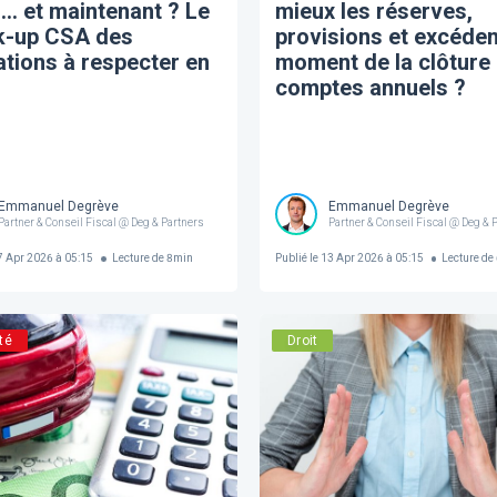
… et maintenant ? Le
mieux les réserves,
k-up CSA des
provisions et excéden
ations à respecter en
moment de la clôture
comptes annuels ?
Emmanuel Degrève
Emmanuel Degrève
Partner & Conseil Fiscal @ Deg & Partners
Partner & Conseil Fiscal @ Deg & 
 Apr 2026 à 05:15
Lecture de
8
min
Publié le
13 Apr 2026 à 05:15
Lecture de
té
Droit