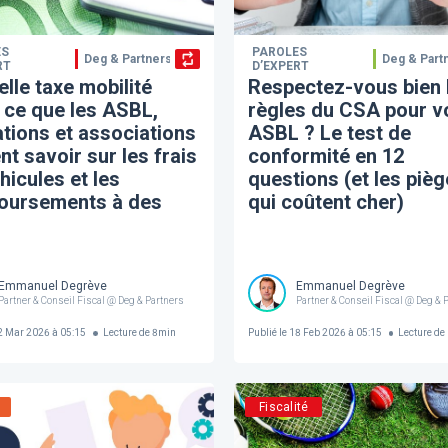
ES
PAROLES
Deg & Partners
Deg & Part
RT
D’EXPERT
lle taxe mobilité
Respectez-vous bien 
 ce que les ASBL,
règles du CSA pour v
tions et associations
ASBL ? Le test de
nt savoir sur les frais
conformité en 12
hicules et les
questions (et les piè
oursements à des
qui coûtent cher)
Emmanuel Degrève
Emmanuel Degrève
Partner & Conseil Fiscal @ Deg & Partners
Partner & Conseil Fiscal @ Deg & 
 Mar 2026 à 05:15
Lecture de
8
min
Publié le
18 Feb 2026 à 05:15
Lecture de
Fiscalité