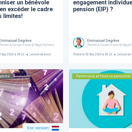
niser un bénévole
engagement individue
en excéder le cadre
pension (EIP) ?
s limites!
Emmanuel Degrève
Emmanuel Degrève
Partner & Conseil Fiscal @ Deg & Partners
Partner & Conseil Fiscal @ Deg & 
 Sep 2024 à 04:32
Lecture de
8
min
Publié le
05 Sep 2024 à 04:32
Lecture de
bilité
Patrimoine et finance personnel
Voir version
: