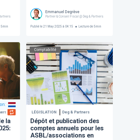
Emmanuel Degrève
Partners
Partner & Conseil Fiscal @ Deg & Partners
e
5
min
Publié le
21 May 2025 à 04:15
Lecture de
5
min
Comptabilité
ion
:
ners
LÉGISLATION
Deg & Partners
e la
Dépôt et publication des
025:
comptes annuels pour les
ASBL/associations en