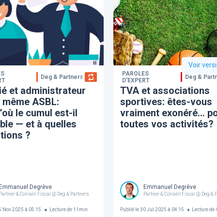
Voir vers
ES
PAROLES
Deg & Partners
Deg & Part
RT
D’EXPERT
ié et administrateur
TVA et associations
e même ASBL:
sportives: êtes-vous
’où le cumul est-il
vraiment exonéré… p
ble — et à quelles
toutes vos activités?
tions ?
Emmanuel Degrève
Emmanuel Degrève
Partner & Conseil Fiscal @ Deg & Partners
Partner & Conseil Fiscal @ Deg & 
 Nov 2025 à 05:15
Lecture de
11
min
Publié le
30 Jul 2025 à 04:15
Lecture de