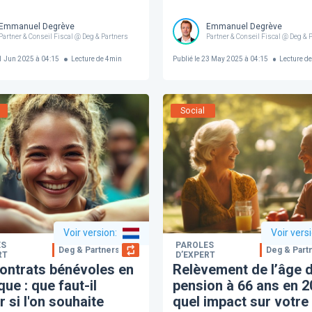
Emmanuel Degrève
Emmanuel Degrève
Partner & Conseil Fiscal @ Deg & Partners
Partner & Conseil Fiscal @ Deg & 
 Jun 2025 à 04:15
Lecture de
4
min
Publié le
23 May 2025 à 04:15
Lecture d
Social
Voir version
:
Voir vers
ES
PAROLES
Deg & Partners
Deg & Part
RT
D’EXPERT
ontrats bénévoles en
Relèvement de l’âge d
que : que faut-il
pension à 66 ans en 2
r si l'on souhaite
quel impact sur votre