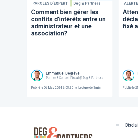
PAROLES D’EXPERT
Deg & Partners
ALERT
Comment bien gérer les
Atten
conflits d'intérêts entre un
décla
administrateur et une
fixé 
association?
Emmanuel Degrève
Partner & Conseil Fiscal @ Deg & Partners
Publié le
06 May 2024 à 05:30
Lecture de
3
min
Publié le
25
discl