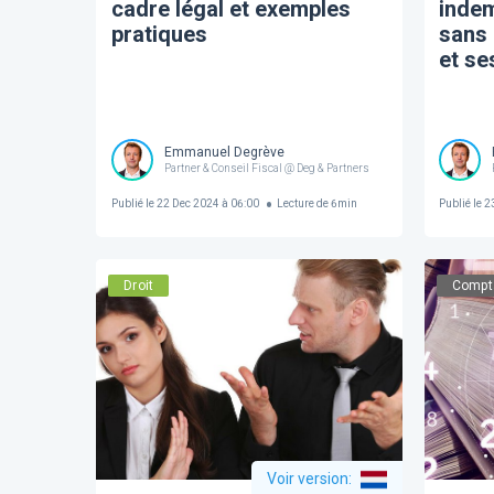
cadre légal et exemples
indem
pratiques
sans 
et se
Emmanuel Degrève
Partner & Conseil Fiscal @ Deg & Partners
Publié le
22 Dec 2024 à 06:00
Lecture de
6
min
Publié le
23
Droit
Compta
Voir version
: