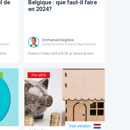
l de
Belgique : que faut-il faire
en 2024?
Emmanuel Degrève
Partners
Partner & Conseil Fiscal @ Deg & Partners
4
min
Publié le
13 May 2024 à 06:00
Lecture de
3
min
Fiscalité
Voir version
: