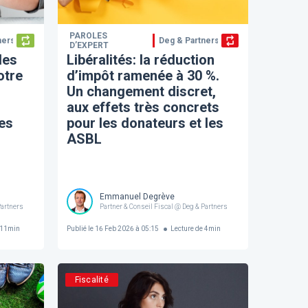
PAROLES
ners
Deg & Partners
D’EXPERT
les
Libéralités: la réduction
otre
d’impôt ramenée à 30 %.
Un changement discret,
aux effets très concrets
ges
pour les donateurs et les
ASBL
Emmanuel Degrève
Partners
Partner & Conseil Fiscal @ Deg & Partners
11
min
Publié le
16 Feb 2026 à 05:15
Lecture de
4
min
Fiscalité