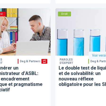
té
Droit
Voir vers
ES
PAROLES
Deg & Partners
Deg & Part
RT
D’EXPERT
nérer un
Le double test de liqu
istrateur d’ASBL:
et de solvabilité: un
e encadrement
nouveau réflexe
ique et pragmatisme
obligatoire pour les 
iatif