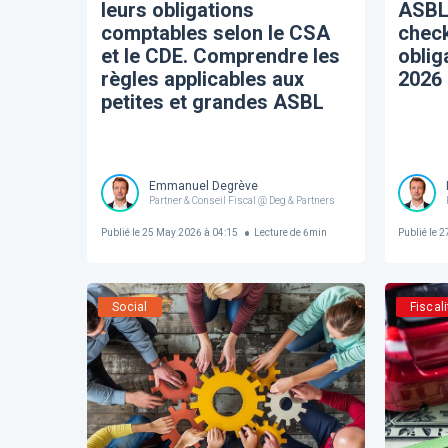
leurs obligations
ASBL
comptables selon le CSA
chec
et le CDE. Comprendre les
oblig
règles applicables aux
2026
petites et grandes ASBL
en Belgique
Emmanuel Degrève
Partner & Conseil Fiscal @ Deg & Partners
Publié le
25 May 2026 à 04:15
Lecture de
6
min
Publié le
27
Social
Fiscali