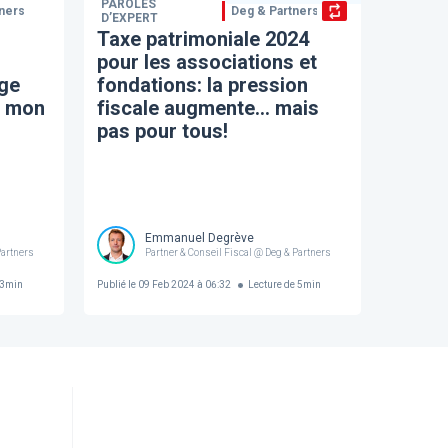
PAROLES
ners
Deg & Partners
D’EXPERT
Taxe patrimoniale 2024
pour les associations et
ège
fondations: la pression
à mon
fiscale augmente… mais
pas pour tous!
Emmanuel Degrève
Partners
Partner & Conseil Fiscal @ Deg & Partners
3
min
Publié le
09 Feb 2024 à 06:32
Lecture de
5
min