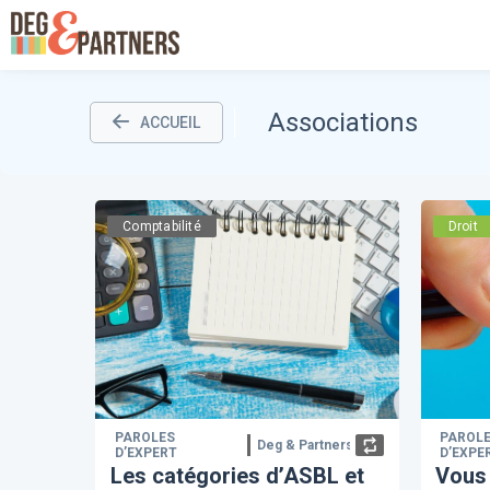
Associations
ACCUEIL
Comptabilité
Droit
PAROLES
PAROL
Deg & Partners
D’EXPERT
D’EXPE
Les catégories d’ASBL et
Vous