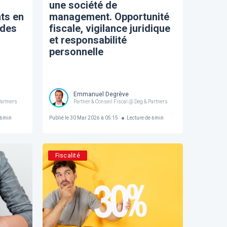
une société de
ts en
management. Opportunité
 des
fiscale, vigilance juridique
et responsabilité
personnelle
Emmanuel Degrève
Partners
Partner & Conseil Fiscal @ Deg & Partners
6
min
Publié le
30 Mar 2026 à 05:15
Lecture de
6
min
Fiscalité