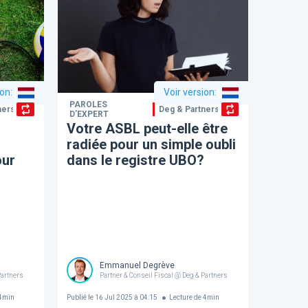
ion
:
Voir version
:
PAROLES
ners
Deg & Partners
D’EXPERT
Votre ASBL peut-elle être
radiée pour un simple oubli
our
dans le registre UBO?
Emmanuel Degrève
Partners
Partner & Conseil Fiscal @ Deg & Partners
4
min
Publié le
16 Jul 2025 à 04:15
Lecture de
4
min