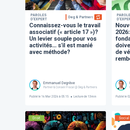
PAROLES
PAROL
Deg & Partners
D’EXPERT
D’EXPE
Connaissez-vous le travail
Nouve
associatif (« article 17 »)?
2026:
Un levier souple pour vos
fonda
activités… s'il est manié
doive
avec méthode?
de vé
remb
tiers
Emmanuel Degrève
Partner & Conseil Fiscal @ Deg & Partners
Publié le
16 Mar 2026 à 05:15
Lecture de
13
min
Publié le
02
Droit
Social