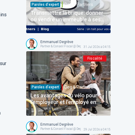
Deg & Partners
Paroles d’expert
Transmettre la brique: donner
ains
ou vendre un immeuble à ses
enfants
Emmanuel Degrève
Partner & Conseil Fiscal @ Deg & Partners
31 Jul 2026 à 04:15
Fiscalité
 sur
Deg & Partners
Paroles d’expert
Les avantages du vélo pour
l'employeur et l'employé en
Belgique: le dossier complet
a
pour structurer l'avantage
sans faux pas!
Emmanuel Degrève
Partner & Conseil Fiscal @ Deg & Partners
29 Jul 2026 à 04:15