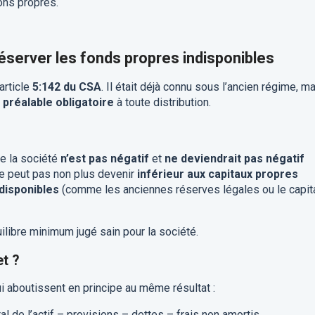
ions propres.
préserver les fonds propres indisponibles
article
5:142 du CSA
. Il était déjà connu sous l’ancien régime, m
 préalable obligatoire
à toute distribution.
e la société
n’est pas négatif
et
ne deviendrait pas négatif
 ne peut pas non plus devenir
inférieur aux capitaux propres
disponibles
(comme les anciennes réserves légales ou le capit
quilibre minimum jugé sain pour la société.
et ?
 aboutissent en principe au même résultat :
tal de l’actif – provisions – dettes – frais non amortis