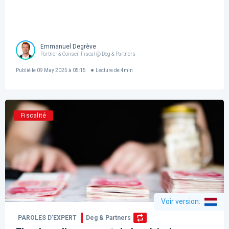
Emmanuel Degrève
Partner & Conseil Fiscal @ Deg & Partners
Publié le
09 May 2025 à 05:15
Lecture de
4
min
Fiscalité
Voir version
:
PAROLES D’EXPERT
Deg & Partners