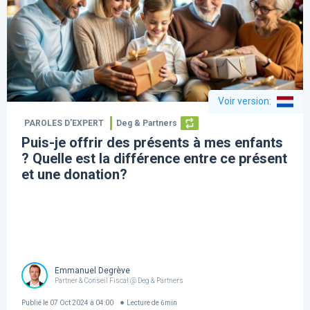
Voir version
:
PAROLES D’EXPERT
Deg & Partners
Puis-je offrir des présents à mes enfants
? Quelle est la différence entre ce présent
et une donation?
Emmanuel Degrève
Partner & Conseil Fiscal @ Deg & Partners
Publié le
07 Oct 2024 à 04:00
Lecture de
6
min