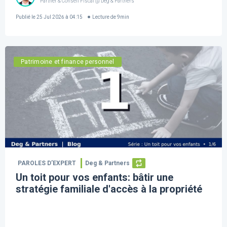
Partner & Conseil Fiscal @ Deg & Partners
Publié le
25 Jul 2026 à 04:15
Lecture de
9
min
Patrimoine et finance personnel
PAROLES D’EXPERT
Deg & Partners
Un toit pour vos enfants: bâtir une
stratégie familiale d'accès à la propriété