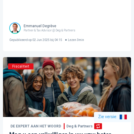
Emmanuel Degrève
Partner & Tax Advisor @ Deg & Partners
Gepubliceerd op
02 Jun 2025 bij 04:15
Lezen
3
min
Fiscaliteit
Zie versie
:
DE EXPERT AAN HET WOORD
Deg & Partners