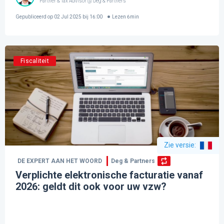
Partner & Tax Advisor @ Deg & Partners
Gepubliceerd op
02 Jul 2025 bij 16:00
Lezen
6
min
Fiscaliteit
Zie versie
:
DE EXPERT AAN HET WOORD
Deg & Partners
Verplichte elektronische facturatie vanaf
2026: geldt dit ook voor uw vzw?