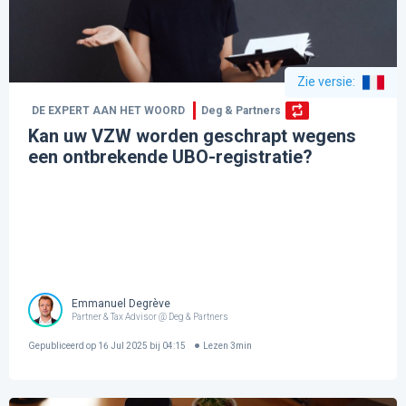
Zie versie
:
DE EXPERT AAN HET WOORD
Deg & Partners
Kan uw VZW worden geschrapt wegens
een ontbrekende UBO-registratie?
Emmanuel Degrève
Partner & Tax Advisor @ Deg & Partners
Gepubliceerd op
16 Jul 2025 bij 04:15
Lezen
3
min