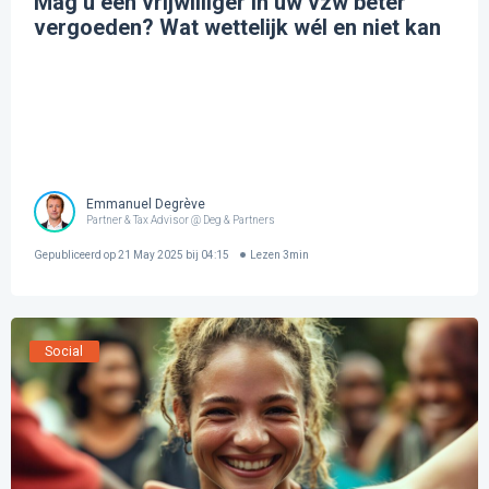
Mag u een vrijwilliger in uw vzw beter
vergoeden? Wat wettelijk wél en niet kan
Emmanuel Degrève
Partner & Tax Advisor @ Deg & Partners
Gepubliceerd op
21 May 2025 bij 04:15
Lezen
3
min
Social