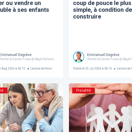
er ou vendre un
coup de pouce le plus
ble à ses enfants
simple, à condition de
construire
Emmanuel Degrève
Emmanuel Degrève
Partner & Conseil Fiscal @ Deg & Partners
Partner & Conseil Fiscal @ Deg & 
 Aug 2026 à 04:15
Lecture de
9
min
Publié le
25 Jul 2026 à 04:15
Lecture de
té
Fiscalité