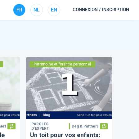
FR
NL
EN
CONNEXION / INSCRIPTION
Patrimoine et finance personnel
PAROLES
ners
Deg & Partners
D’EXPERT
le
Un toit pour vos enfants: