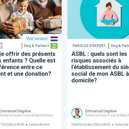
Voir version
:
ES
Deg & Partners
PAROLES D’EXPERT
Deg & Part
RT
je offrir des présents
ASBL : quels sont les
 enfants ? Quelle est
risques associés à
fférence entre ce
l'établissement du si
nt et une donation?
social de mon ASBL 
domicile?
Emmanuel Degrève
Emmanuel Degrève
Partner & Conseil Fiscal @ Deg & Partners
Partner & Conseil Fiscal @ Deg & 
 Oct 2024 à 04:00
Lecture de
6
min
Publié le
22 Apr 2024 à 04:00
Lecture de