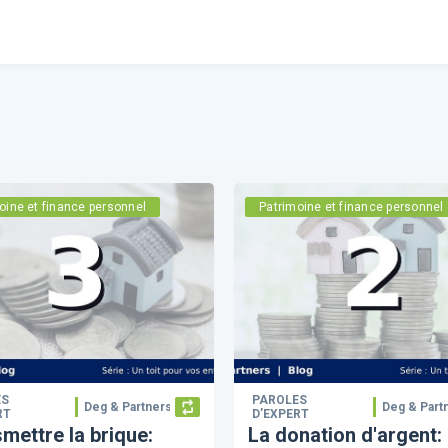
oine et finance personnel
Patrimoine et finance personnel
ES
PAROLES
Deg & Partners
Deg & Part
RT
D’EXPERT
mettre la brique:
La donation d'argent: 