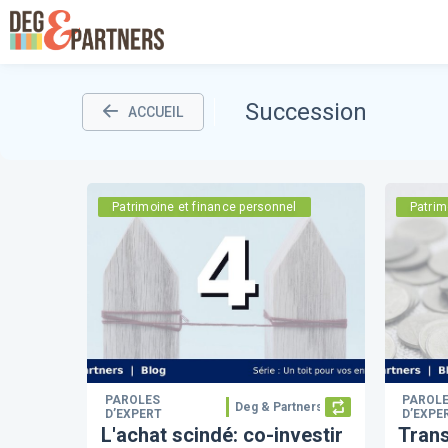
Succession
ACCUEIL
Patrimoine et finance personnel
Patrim
PAROLES
PAROL
Deg & Partners
D’EXPERT
D’EXPE
L'achat scindé: co-investir
Trans