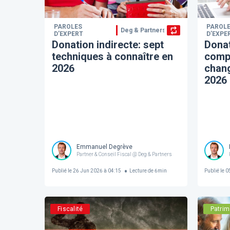
PAROLES
PAROL
Deg & Partners
D’EXPERT
D’EXPE
Donation indirecte: sept
Donat
techniques à connaître en
compt
2026
chang
2026
Emmanuel Degrève
Partner & Conseil Fiscal @ Deg & Partners
Publié le
26 Jun 2026 à 04:15
Lecture de
6
min
Publié le
05
Fiscalité
Patrim