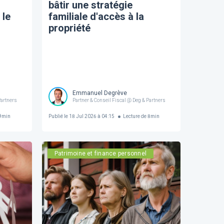
bâtir une stratégie
 le
familiale d'accès à la
propriété
Emmanuel Degrève
Partners
Partner & Conseil Fiscal @ Deg & Partners
9
min
Publié le
18 Jul 2026 à 04:15
Lecture de
8
min
Patrimoine et finance personnel