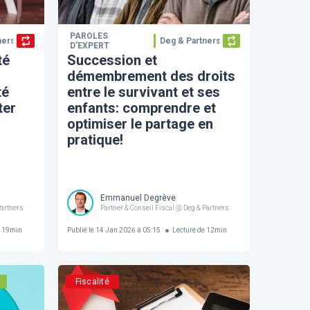
PAROLES
ners
Deg & Partners
D’EXPERT
té
Succession et
démembrement des droits
té
entre le survivant et ses
ter
enfants: comprendre et
optimiser le partage en
pratique!
Emmanuel Degrève
Partners
Partner & Conseil Fiscal @ Deg & Partners
e
19
min
Publié le
14 Jan 2026 à 05:15
Lecture de
12
min
Fiscalité