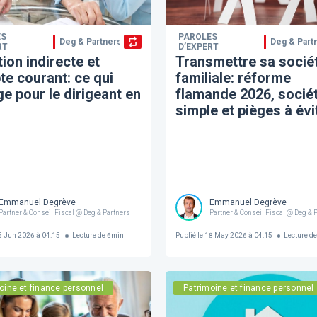
ES
PAROLES
Deg & Partners
Deg & Part
RT
D’EXPERT
ion indirecte et
Transmettre sa socié
e courant: ce qui
familiale: réforme
e pour le dirigeant en
flamande 2026, socié
simple et pièges à évi
Emmanuel Degrève
Emmanuel Degrève
Partner & Conseil Fiscal @ Deg & Partners
Partner & Conseil Fiscal @ Deg & 
 Jun 2026 à 04:15
Lecture de
6
min
Publié le
18 May 2026 à 04:15
Lecture d
oine et finance personnel
Patrimoine et finance personnel