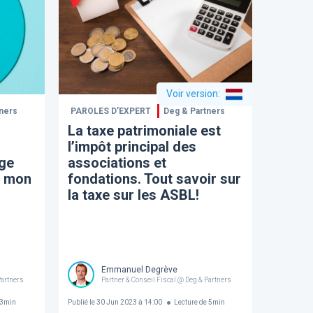
Voir version
:
ners
PAROLES D’EXPERT
Deg & Partners
La taxe patrimoniale est
l’impôt principal des
ège
associations et
à mon
fondations. Tout savoir sur
la taxe sur les ASBL!
Emmanuel Degrève
Partners
Partner & Conseil Fiscal @ Deg & Partners
3
min
Publié le
30 Jun 2023 à 14:00
Lecture de
5
min