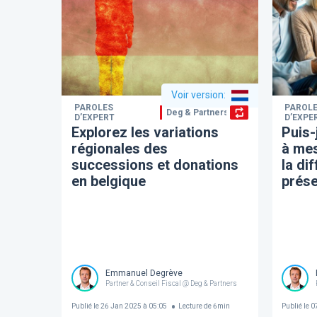
Voir version
:
PAROLES
PAROL
Deg & Partners
D’EXPERT
D’EXPE
Explorez les variations
Puis-
régionales des
à mes
successions et donations
la di
en belgique
prése
Emmanuel Degrève
Partner & Conseil Fiscal @ Deg & Partners
Publié le
26 Jan 2025 à 05:05
Lecture de
6
min
Publié le
07