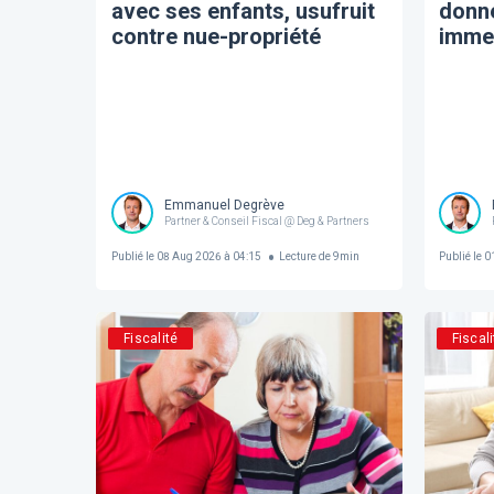
avec ses enfants, usufruit
donn
contre nue-propriété
immeu
Emmanuel Degrève
Partner & Conseil Fiscal @ Deg & Partners
Publié le
08 Aug 2026 à 04:15
Lecture de
9
min
Publié le
01
Fiscalité
Fiscali