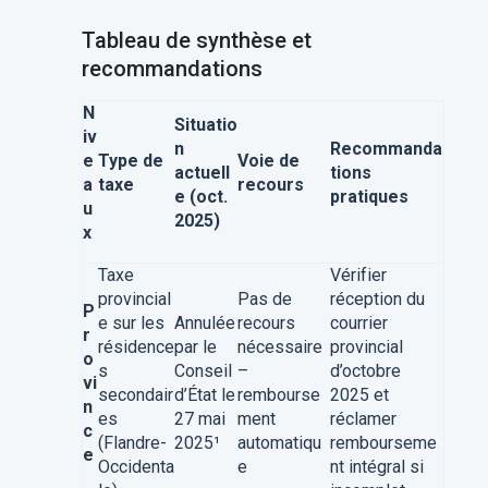
Tableau de synthèse et
recommandations
N
Situatio
iv
n
Recommanda
e
Type de
Voie de
actuell
tions
a
taxe
recours
e (oct.
pratiques
u
2025)
x
Taxe
Vérifier
provincial
Pas de
réception du
P
e sur les
Annulée
recours
courrier
r
résidence
par le
nécessaire
provincial
o
s
Conseil
–
d’octobre
vi
secondair
d’État le
rembourse
2025 et
n
es
27 mai
ment
réclamer
c
(Flandre-
2025
¹
automatiqu
rembourseme
e
Occidenta
e
nt intégral si