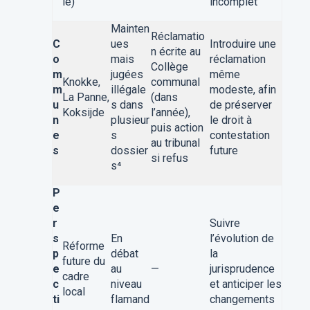
le)
incomplet
Mainten
Réclamatio
C
ues
Introduire une
n écrite au
o
mais
réclamation
Collège
m
jugées
même
Knokke,
communal
m
illégale
modeste, afin
La Panne,
(dans
u
s dans
de préserver
Koksijde
l’année),
n
plusieur
le droit à
puis action
e
s
contestation
au tribunal
s
dossier
future
si refus
s
⁴
P
e
r
Suivre
s
En
l’évolution de
Réforme
p
débat
la
future du
e
au
—
jurisprudence
cadre
c
niveau
et anticiper les
local
ti
flamand
changements