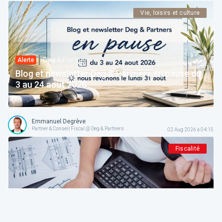
Vie, loisirs et culture
Deg & Partners
Alerte
Blog et newsletter Deg & Partners en pause du
3 au 24 août 2026
Emmanuel Degrève
Partner & Conseil Fiscal @ Deg & Partners
02 Aug 2026 à 04:15
Fiscalité
Deg & Partners
Paroles d’expert
L'amortissement en droit fiscal et comptable
belge: fondements, méthodes et guide pratique