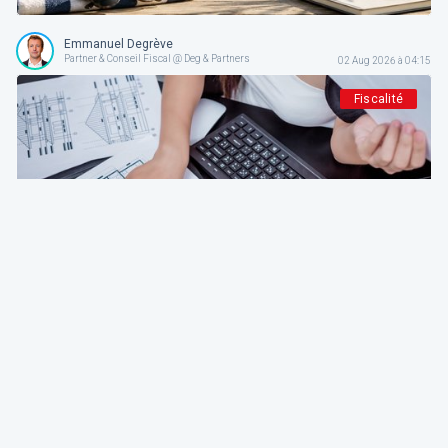
Emmanuel Degrève
Partner & Conseil Fiscal @ Deg & Partners
02 Aug 2026 à 04:15
Fiscalité
Deg & Partners
Paroles d’expert
L'amortissement en droit fiscal et comptable
belge: fondements, méthodes et guide pratique
pour indépendants et sociétés
Emmanuel Degrève
Partner & Conseil Fiscal @ Deg & Partners
01 Aug 2026 à 04:15
Patrimoine et finance personnel