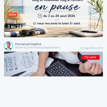
Deg & Partners
Alerte
Blog et newsletter Deg & Partners en pause du
3 au 24 août 2026
Emmanuel Degrève
Partner & Conseil Fiscal @ Deg & Partners
02 Aug 2026 à 04:15
Fiscalité
Deg & Partners
Paroles d’expert
L'amortissement en droit fiscal et comptable
belge: fondements, méthodes et guide pratique
pour indépendants et sociétés