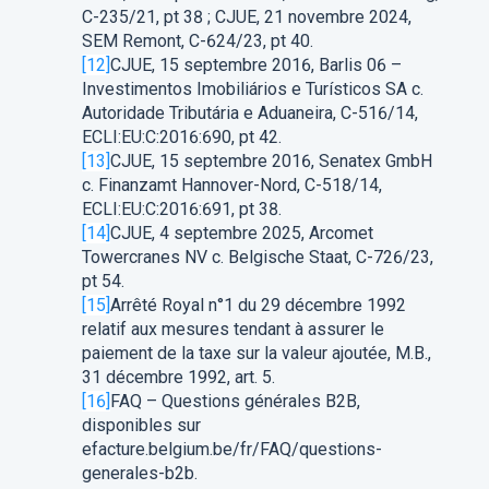
C-235/21, pt 38 ; CJUE, 21 novembre 2024,
SEM Remont, C-624/23, pt 40.
[12]
CJUE, 15 septembre 2016, Barlis 06 –
Investimentos Imobiliários e Turísticos SA c.
Autoridade Tributária e Aduaneira, C-516/14,
ECLI:EU:C:2016:690, pt 42.
[13]
CJUE, 15 septembre 2016, Senatex GmbH
c. Finanzamt Hannover-Nord, C-518/14,
ECLI:EU:C:2016:691, pt 38.
[14]
CJUE, 4 septembre 2025, Arcomet
Towercranes NV c. Belgische Staat, C-726/23,
pt 54.
[15]
Arrêté Royal n°1 du 29 décembre 1992
relatif aux mesures tendant à assurer le
paiement de la taxe sur la valeur ajoutée, M.B.,
31 décembre 1992, art. 5.
[16]
FAQ – Questions générales B2B,
disponibles sur
efacture.belgium.be/fr/FAQ/questions-
generales-b2b.