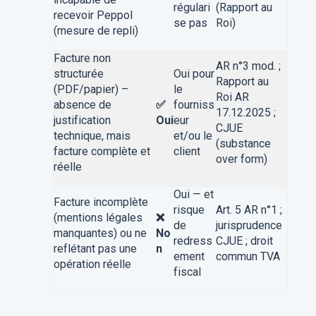
régulari
(Rapport au
recevoir Peppol
se pas
Roi)
(mesure de repli)
Facture non
AR n°3 mod. ;
structurée
Oui pour
Rapport au
(PDF/papier) –
le
Roi AR
absence de
✅
fourniss
17.12.2025 ;
justification
Oui
eur
CJUE
technique, mais
et/ou le
(substance
facture complète et
client
over form)
réelle
Oui — et
Facture incomplète
risque
Art. 5 AR n°1 ;
(mentions légales
❌
de
jurisprudence
manquantes) ou ne
No
redress
CJUE ; droit
reflétant pas une
n
ement
commun TVA
opération réelle
fiscal