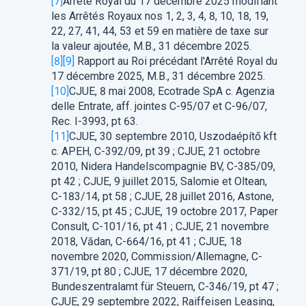
[7]
Arrêté Royal du 17 décembre 2025 modifiant
les Arrêtés Royaux nos 1, 2, 3, 4, 8, 10, 18, 19,
22, 27, 41, 44, 53 et 59 en matière de taxe sur
la valeur ajoutée, M.B., 31 décembre 2025.
[8]
[9]
Rapport au Roi précédant l'Arrêté Royal du
17 décembre 2025, M.B., 31 décembre 2025.
[10]
CJUE, 8 mai 2008, Ecotrade SpA c. Agenzia
delle Entrate, aff. jointes C-95/07 et C-96/07,
Rec. I-3993, pt 63.
[11]
CJUE, 30 septembre 2010, Uszodaépítő kft
c. APEH, C-392/09, pt 39 ; CJUE, 21 octobre
2010, Nidera Handelscompagnie BV, C-385/09,
pt 42 ; CJUE, 9 juillet 2015, Salomie et Oltean,
C-183/14, pt 58 ; CJUE, 28 juillet 2016, Astone,
C-332/15, pt 45 ; CJUE, 19 octobre 2017, Paper
Consult, C-101/16, pt 41 ; CJUE, 21 novembre
2018, Vădan, C-664/16, pt 41 ; CJUE, 18
novembre 2020, Commission/Allemagne, C-
371/19, pt 80 ; CJUE, 17 décembre 2020,
Bundeszentralamt für Steuern, C-346/19, pt 47 ;
CJUE, 29 septembre 2022, Raiffeisen Leasing,