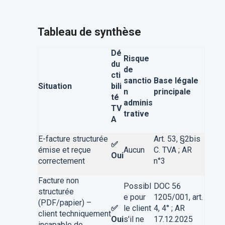
Tableau de synthèse
Dé
Risque
du
de
cti
sanctio
Base légale
Situation
bili
n
principale
té
adminis
TV
trative
A
E-facture structurée
Art. 53, §2bis
✅
émise et reçue
Aucun
C. TVA ; AR
Oui
correctement
n°3
Facture non
Possibl
DOC 56
structurée
e pour
1205/001, art.
(PDF/papier) –
✅
le client
4, 4° ; AR
client techniquement
Oui
s'il ne
17.12.2025
incapable de