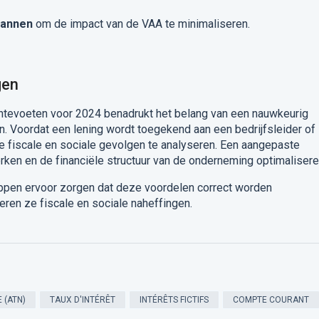
lannen
om de impact van de VAA te minimaliseren.
gen
entevoeten voor 2024 benadrukt het belang van een nauwkeurig
en. Voordat een lening wordt toegekend aan een bedrijfsleider of
de fiscale en sociale gevolgen te analyseren. Een aangepaste
erken en de financiële structuur van de onderneming optimalisere
ppen ervoor zorgen dat deze voordelen correct worden
eren ze fiscale en sociale naheffingen.
 (ATN)
TAUX D'INTÉRÊT
INTÉRÊTS FICTIFS
COMPTE COURANT