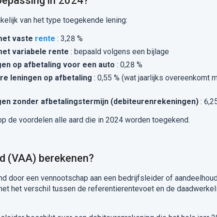
toepassing in 2024?
kelijk van het type toegekende lening:
met vaste
rente
: 3,28 %
et variabele rente
: bepaald volgens een bijlage
gen op afbetaling voor een auto
: 0,28 %
re leningen op afbetaling
: 0,55 % (wat jaarlijks overeenkomt 
gen zonder afbetalingstermijn (debiteurenrekeningen)
: 6,2
op de voordelen alle aard die in 2024 worden toegekend.
rd (VAA) berekenen?
d door een vennootschap aan een bedrijfsleider of aandeelhoud
t het verschil tussen de referentierentevoet en de daadwerkeli