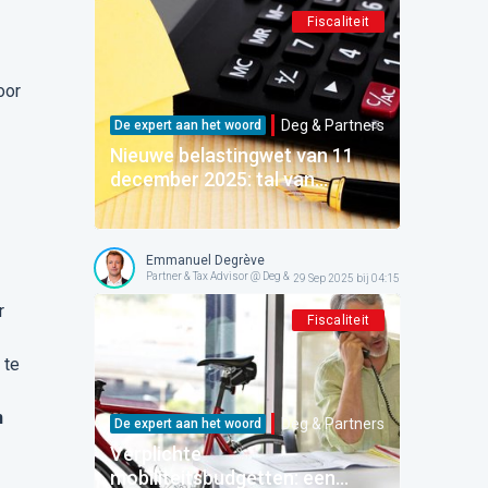
Fiscaliteit
oor
Deg & Partners
De expert aan het woord
Nieuwe belastingwet van 11
december 2025: tal van
maatregelen die uw dagelijks
leven en koopkracht zullen
veranderen!
Emmanuel Degrève
Partner & Tax Advisor @ Deg & Partners
29 Sep 2025 bij 04:15
r
Fiscaliteit
 te
n
Deg & Partners
De expert aan het woord
Verplichte
mobiliteitsbudgetten: een