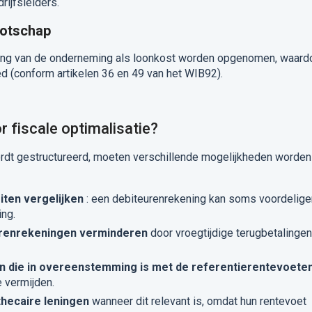
rijfsleiders.
ootschap
ing van de onderneming als loonkost worden opgenomen, waard
ed (conform artikelen 36 en 49 van het WIB92).
 fiscale optimalisatie?
dt gestructureerd, moeten verschillende mogelijkheden worden
iten vergelijken
: een debiteurenrekening kan soms voordelige
ing.
urenrekeningen verminderen
door vroegtijdige terugbetalingen
en die in overeenstemming is met de referentierentevoete
 vermijden.
hecaire leningen
wanneer dit relevant is, omdat hun rentevoet