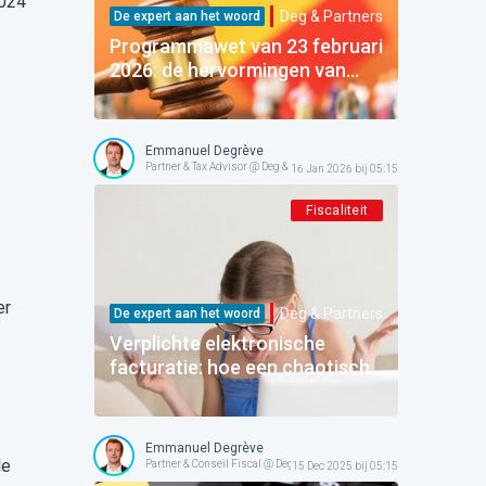
2024
Deg & Partners
De expert aan het woord
Programmawet van 23 februari
2026: de hervormingen van
Titel 2 „Financiën” ontcijferd
(Doc 56 1378/001)
Emmanuel Degrève
Partner & Tax Advisor @ Deg & Partners
16 Jan 2026 bij 05:15
Fiscaliteit
er
Deg & Partners
De expert aan het woord
Verplichte elektronische
facturatie: hoe een chaotische
start te overwinnen zonder de
boekhouding in gevaar te
brengen
Emmanuel Degrève
le
Partner & Conseil Fiscal @ Deg & Partners
15 Dec 2025 bij 05:15