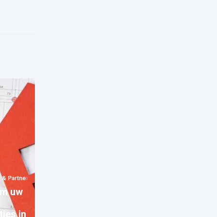
 & Partners
om uw
ties in