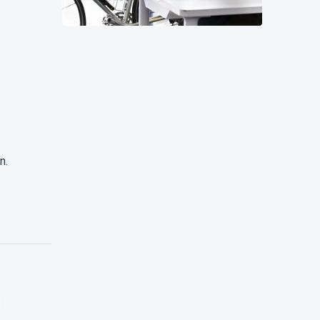
tweezijdige hervorming die het
autobeleid van bedrijven zal
veranderen
n.