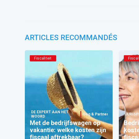
ARTICLES RECOMMANDÉS
Fiscaliteit
Fiscal
DE EXPERT AAN HET
Deg & Partners
JURISP
WOORD
Met de bedrijfswagen op
Bedri
vakantie: welke kosten zijn
kost
fiscaal aftrekbaar?
fisca