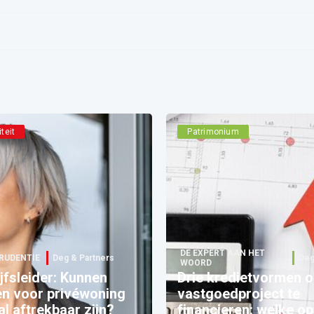
iteit
Patrimonium
DE EXPERT AAN HET
RUDENTIE
Deg & Partners
Deg
WOORD
jfsleider: Kunnen
Drie kredietvormen 
en voor privéwoning
vastgoedproject te
al aftrekbaar zijn?
financieren: welke op