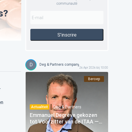
communauté
s?
S'inscrire
D
Deg & Partners company
26 Apr 2026 bij 10:00
Beroep
r
en
Deg & Partners
Actualiteit
Emmanuel Degrève gekozen
tot Voorzitter van de ITAA —
Een trots voor Deg & Partners