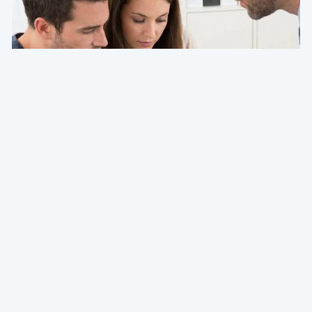
Deg & Partners
De expert aan het woord
Nieuwe PB-aangifte 2026. Achter de getoonde
vereenvoudiging het ware gezicht van een
herstructurering van de fiscaliteit
Emmanuel Degrève
Partner & Tax Advisor @ Deg & Partners
25 Feb 2026 bij 05:15
Fiscaliteit
Deg & Partners
De expert aan het woord
Programmawet van 23 februari 2026: de
hervormingen van Titel 2 „Financiën” ontcijferd
(Doc 56 1378/001)