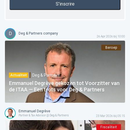
S'inscrire
D
Deg & Partners company
26 Apr 2026 bij 10:00
Beroep
Deg & Partners
Actualiteit
Emmanuel Degrève gekozen tot Voorzitter van
de ITAA — Een trots voor Deg & Partners
Emmanuel Degrève
Partner & Tax Advisor @ Deg & Partners
23 Mar 2026 bij 05:15
Fiscaliteit