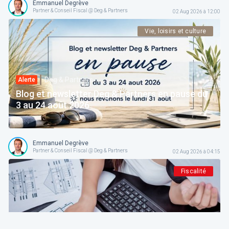
Emmanuel Degrève
Partner & Conseil Fiscal @ Deg & Partners
02 Aug 2026 à 12:00
Vie, loisirs et culture
Deg & Partners
Alerte
Blog et newsletter Deg & Partners en pause du
3 au 24 août 2026
Emmanuel Degrève
Partner & Conseil Fiscal @ Deg & Partners
02 Aug 2026 à 04:15
Fiscalité
Deg & Partners
Paroles d’expert