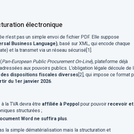
cturation électronique
rée n’est pas un simple envoi de fichier PDF. Elle suppose
ersal Business Language)
, basé sur XML, qui encode chaque
e) et la transmet via un réseau sécurisé[1].
(
Pan-European Public Procurement On-Line
), plateforme déjà
 adressées aux pouvoirs publics. L’obligation légale découle de 
 des dispositions fiscales diverses
[2], qui impose ce format 
tir du 1er janvier 2026
.
e à la TVA devra être
affiliée à Peppol
pour pouvoir
recevoir et
niques structurées ;
document Word ne suffira plus
.
as la simple dématérialisation mais la structuration et