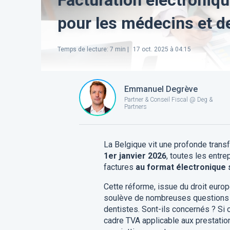
pour les médecins et de
Temps de lecture
:
7
min |
17 oct. 2025 à 04:15
Emmanuel Degrève
Partner & Conseil Fiscal @ Deg &
Partners
La Belgique vit une profonde tran
1er janvier 2026
, toutes les entre
factures
au format électronique 
Cette réforme, issue du droit euro
soulève de nombreuses questions
dentistes. Sont-ils concernés ? Si
cadre TVA applicable aux prestatio