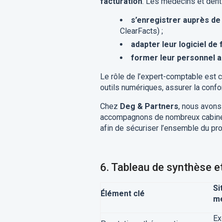
facturation
. Les médecins et denti
s’enregistrer auprès de
ClearFacts) ;
adapter leur logiciel de
former leur personnel a
Le rôle de l’expert-comptable est cr
outils numériques, assurer la conf
Chez
Deg & Partners
, nous avons
accompagnons de nombreux cabinets
afin de sécuriser l’ensemble du pr
6.
Tableau de synthèse 
Si
Élément clé
mé
Ex