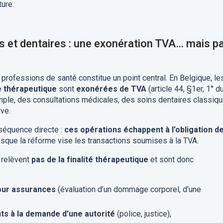
ture.
s et dentaires : une exonération TVA… mais p
professions de santé constitue un point central. En Belgique, le
e thérapeutique
sont
exonérées de TVA
(article 44, §1er, 1° d
emple, des consultations médicales, des soins dentaires classiq
ve.
séquence directe :
ces opérations échappent à l’obligation d
uisque la réforme vise les transactions soumises à la TVA.
 relèvent
pas de la finalité thérapeutique
et sont donc
our assurances
(évaluation d’un dommage corporel, d’une
s à la demande d’une autorité
(police, justice),