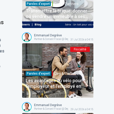
Deg & Partners
Paroles d’expert
Transmettre la brique: donner
ou vendre un immeuble à ses
as
enfants
Emmanuel Degrève
s
Partner & Conseil Fiscal @ Deg & Partners
31 Jul 2026 à 04:15
u
Fiscalité
ues
e
Deg & Partners
Paroles d’expert
Les avantages du vélo pour
l'employeur et l'employé en
Belgique: le dossier complet
pour structurer l'avantage
sans faux pas!
Emmanuel Degrève
Partner & Conseil Fiscal @ Deg & Partners
29 Jul 2026 à 04:15