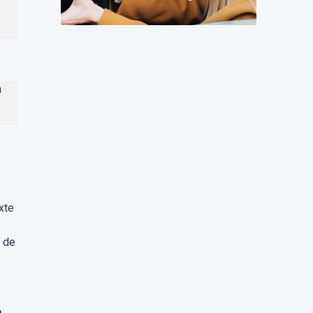
change pour vous
n
exte
à de
n