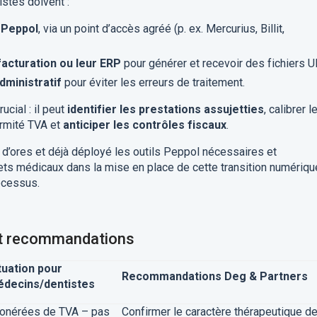
stes doivent :
 Peppol
, via un point d’accès agréé (p. ex. Mercurius, Billit,
 facturation ou leur ERP
pour générer et recevoir des fichiers U
dministratif
pour éviter les erreurs de traitement.
ucial : il peut
identifier les prestations assujetties
, calibrer l
ormité TVA et
anticiper les contrôles fiscaux
.
 d’ores et déjà déployé les outils Peppol nécessaires et
 médicaux dans la mise en place de cette transition numériqu
ocessus.
et recommandations
tuation pour
Recommandations Deg & Partners
decins/dentistes
onérées de TVA – pas
Confirmer le caractère thérapeutique d