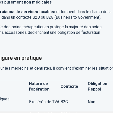
ues purement non médicales
.
vraisons de services taxables
et tombent dans le champ de la
es dans un contexte B2B ou B2G (Business to Government).
ale des soins thérapeutiques protège la majorité des actes
ns accessoires déclenchent une obligation de facturation
figure en pratique
r les médecins et dentistes, il convient d’examiner les situatio
Nature de
Obligation
Contexte
l’opération
Peppol
siques
Exonérés de TVA
B2C
Non