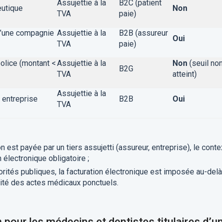
Assujettie à la
B2C (patient
eutique
Non
TVA
paie)
d’une compagnie
Assujettie à la
B2B (assureur
Oui
TVA
paie)
olice (montant <
Assujettie à la
Non
(seuil no
B2G
TVA
atteint)
Assujettie à la
 entreprise
B2B
Oui
TVA
ion est payée par un tiers assujetti (assureur, entreprise), le cont
n électronique obligatoire ;
torités publiques, la facturation électronique est imposée au-del
orité des actes médicaux ponctuels.
 pour les médecins et dentistes titulaires d’u