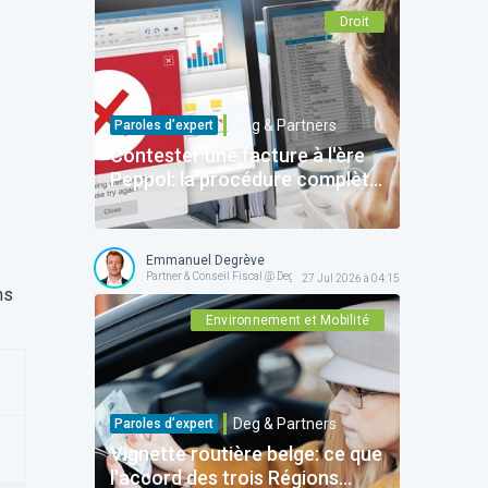
Droit
Deg & Partners
Paroles d’expert
Contester une facture à l'ère
Peppol: la procédure complète
pour protéger votre entreprise
Emmanuel Degrève
Partner & Conseil Fiscal @ Deg & Partners
27 Jul 2026 à 04:15
ns
Environnement et Mobilité
Deg & Partners
Paroles d’expert
Vignette routière belge: ce que
l'accord des trois Régions