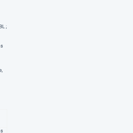
BL ;
es
e,
es