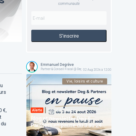
communauté
S'inscrire
Emmanuel Degrève
Partner & Conseil Fiscal @ Deg & Partners
02 Aug 2026 à 12:00
Vie, loisirs et culture
du
urs
0 €,
Deg & Partners
Alerte
t
Blog et newsletter Deg &
 du
Partners en pause du 3 au 24
août 2026