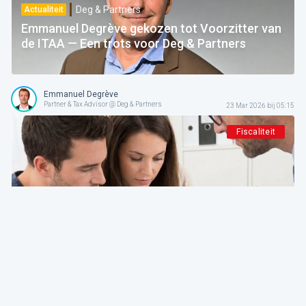
Deg & Partners
Actualiteit
Emmanuel Degrève gekozen tot Voorzitter van
de ITAA — Een trots voor Deg & Partners
Emmanuel Degrève
Partner & Tax Advisor @ Deg & Partners
23 Mar 2026 bij 05:15
Fiscaliteit
Deg & Partners
De expert aan het woord
Nieuwe PB-aangifte 2026. Achter de getoonde
vereenvoudiging het ware gezicht van een
herstructurering van de fiscaliteit
Emmanuel Degrève
Partner & Tax Advisor @ Deg & Partners
25 Feb 2026 bij 05:15