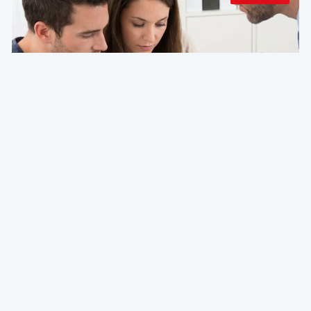
Deg & Partners
De expert aan het woord
Nieuwe PB-aangifte 2026. Achter de getoonde
vereenvoudiging het ware gezicht van een
herstructurering van de fiscaliteit
Emmanuel Degrève
Partner & Tax Advisor @ Deg & Partners
25 Feb 2026 bij 05:15
Fiscaliteit
Deg & Partners
De expert aan het woord
Programmawet van 23 februari 2026: de
hervormingen van Titel 2 „Financiën” ontcijferd
(Doc 56 1378/001)