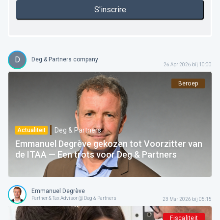
S'inscrire
D
Deg & Partners company
26 Apr 2026 bij 10:00
Beroep
Deg & Partners
Actualiteit
Emmanuel Degrève gekozen tot Voorzitter van
de ITAA — Een trots voor Deg & Partners
Emmanuel Degrève
Partner & Tax Advisor @ Deg & Partners
23 Mar 2026 bij 05:15
Fiscaliteit