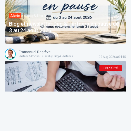
Deg & Partners
Alerte
Blog et newsletter Deg & Partners en pause du
3 au 24 août 2026
Emmanuel Degrève
Partner & Conseil Fiscal @ Deg & Partners
02 Aug 2026 à 04:15
Fiscalité
Deg & Partners
Paroles d’expert
L'amortissement en droit fiscal et comptable
belge: fondements, méthodes et guide pratique
pour indépendants et sociétés