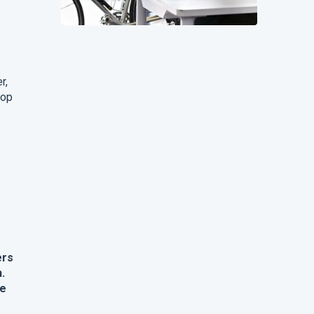
tweezijdige hervorming die het
autobeleid van bedrijven zal
veranderen
r,
 op
ers
.
de