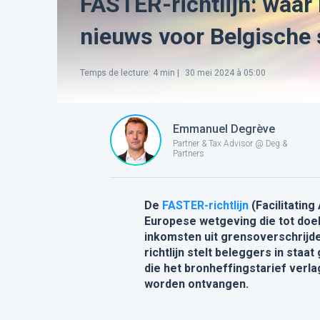
FASTER-richtlijn: waar
nieuws voor Belgische
Temps de lecture
:
4
min |
30 mei 2024 à 05:00
Emmanuel Degrève
Partner & Tax Advisor @ Deg &
Partners
De
FASTER-richtlijn
(Facilitating
Europese wetgeving die tot doe
inkomsten uit grensoverschrijd
richtlijn stelt beleggers in staa
die het bronheffingstarief verl
worden ontvangen.