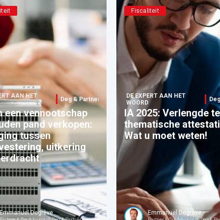
iteit
Fiscaliteit
ERT AAN HET
DE EXPERT AAN HET
Deg & Partners
Deg
WOORD
in een vennootschap
IA 2025: Verlengde te
uden pand verkopen:
thematische attestat
ging tussen
Wat u moet weten!
vestering, uitkering
verdracht
Emmanuel Degrève
Emmanuel Degrève
Partner & Tax Advisor @ Deg & Partners
Partner & Tax Advisor @ Deg & Pa