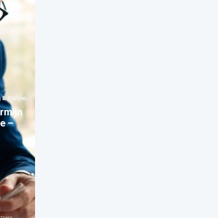
 & Partners
rmijn
ie –
rtners