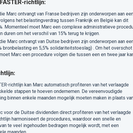
FASTER-richtlijn:
die Marc ontvangt van Franse bedrijven zijn onderworpen aan ee
volgens het belastingverdrag tussen Frankrijk en België kan dit
15%. Momenteel moet Marc een complexe administratieve proced
n duren om het verschil van 15% terug te krijgen.
 die Marc ontvangt van Duitse bedrijven zijn onderworpen aan ee
 bronbelasting en 5,5% solidariteitstoeslag)
. Om het overschot
, moet Marc een procedure volgen die tussen een en twee jaar ka
tlijn:
TER-richtlijn kan Marc automatisch profiteren van het verlaagde
ikkelde stappen te hoeven ondernemen. De vereenvoudigde
ling binnen enkele maanden mogelijk moeten maken in plaats va
c voor de Duitse dividenden direct profiteren van het verlaagde
chtlijn harmoniseert de procedures, waardoor een snelle en
van te veel ingehouden bedragen mogelijk wordt, met een
kele maanden.