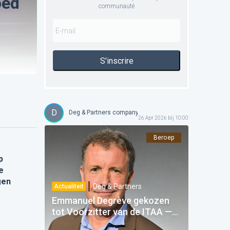
oed
communauté
S'inscrire
D
Deg & Partners company
26 Apr 2026 bij 10:00
Beroep
p
e
gen
Deg & Partners
Actualiteit
Emmanuel Degrève gekozen
tot Voorzitter van de ITAA —
Een trots voor Deg & Partners