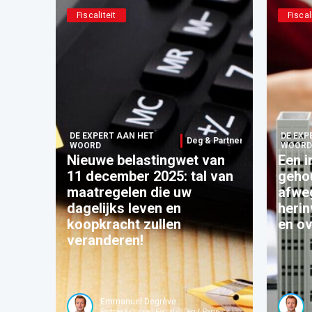
Fiscaliteit
Fiscal
DE EXPERT AAN HET
DE EXP
Deg & Partners
WOORD
WOORD
Nieuwe belastingwet van
Een 
11 december 2025: tal van
geho
maatregelen die uw
afwe
dagelijks leven en
herin
koopkracht zullen
en o
veranderen!
Emmanuel Degrève
Partner & Conseil Fiscal @ Deg & Partners