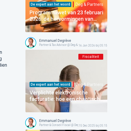
Deg & Partners
De expert aan het woord
Programmawet van 23 februari
2026: de hervormingen van
Titel 2 „Financiën” ontcijferd
(Doc 56 1378/001)
Emmanuel Degrève
Partner & Tax Advisor @ Deg & Partners
16 Jan 2026 bij 05:15
n
Fiscaliteit
g
dien
Deg & Partners
De expert aan het woord
Verplichte elektronische
facturatie: hoe een chaotische
start te overwinnen zonder de
boekhouding in gevaar te
brengen
Emmanuel Degrève
Partner & Conseil Fiscal @ Deg & Partners
15 Dec 2025 bij 05:15