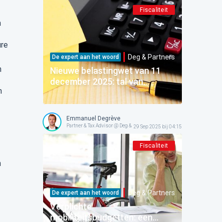
Fiscaliteit
n
ure
Deg & Partners
De expert aan het woord
n
Nieuwe belastingwet van 11
december 2025: tal van
n
maatregelen die uw dagelijks
leven en koopkracht zullen
veranderen!
Emmanuel Degrève
Partner & Tax Advisor @ Deg & Partners
29 Sep 2025 bij 04:15
Fiscaliteit
n
Deg & Partners
De expert aan het woord
Verplichte
mobiliteitsbudgetten: een