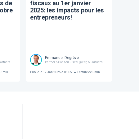
s de
fiscaux au 1er janvier
tobre
2025: les impacts pour les
entrepreneurs!
Emmanuel Degrève
Partners
Partner & Conseil Fiscal @ Deg & Partners
e
3
min
Publié le
12 Jan 2025 à 05:05
Lecture de
5
min