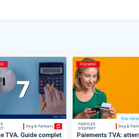
té
Fiscalité
Voir vers
ES
PAROLES
Deg & Partners
Deg & Part
RT
D’EXPERT
e TVA. Guide complet
Paiements TVA: atten