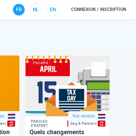
FR
NL
EN
CONNEXION / INSCRIPTION
Fiscalité
ion
:
Voir version
:
PAROLES
ners
Deg & Partners
D’EXPERT
tion
Quels changements