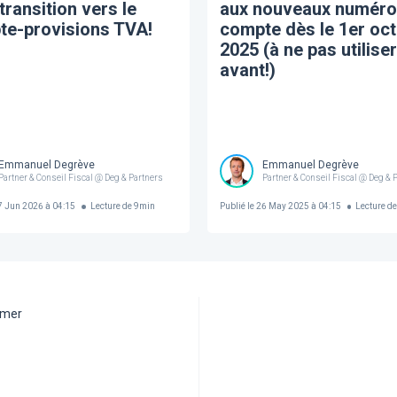
 transition vers le
aux nouveaux numéro
te-provisions TVA!
compte dès le 1er oc
2025 (à ne pas utiliser
avant!)
Emmanuel Degrève
Emmanuel Degrève
Partner & Conseil Fiscal @ Deg & Partners
Partner & Conseil Fiscal @ Deg & 
 Jun 2026 à 04:15
Lecture de
9
min
Publié le
26 May 2025 à 04:15
Lecture d
aimer