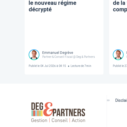
le nouveau régime
de la
décrypté
comp
Emmanuel Degrève
Partner & Conseil Fiscal @ Deg & Partners
Publié le
04 Jul 2026 à 04:15
Lecture de
7
min
Publié le
27
discl